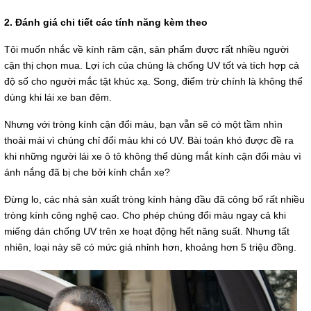
2. Đánh giá chi tiết các tính năng kèm theo
Tôi muốn nhắc về kính râm cận, sản phẩm được rất nhiều người
cận thị chọn mua. Lợi ích của chúng là chống UV tốt và tích hợp cả
độ số cho người mắc tật khúc xạ. Song, điểm trừ chính là không thể
dùng khi lái xe ban đêm.
Nhưng với tròng kính cận đổi màu, bạn vẫn sẽ có một tầm nhìn
thoải mái vì chúng chỉ đổi màu khi có UV. Bài toán khó được đề ra
khi những người lái xe ô tô không thể dùng mắt kính cận đổi màu vì
ánh nắng đã bị che bởi kính chắn xe?
Đừng lo, các nhà sản xuất tròng kính hàng đầu đã công bố rất nhiều
tròng kính công nghệ cao. Cho phép chúng đổi màu ngay cả khi
miếng dán chống UV trên xe hoạt động hết năng suất. Nhưng tất
nhiên, loại này sẽ có mức giá nhỉnh hơn, khoảng hơn 5 triệu đồng.