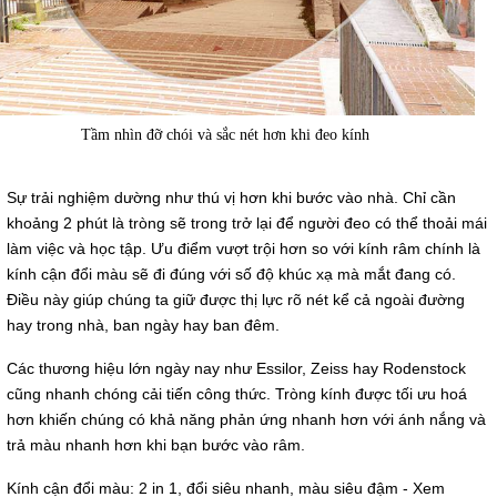
Tầm nhìn đỡ chói và sắc nét hơn khi đeo kính
Sự trải nghiệm dường như thú vị hơn khi bước vào nhà. Chỉ cần
khoảng 2 phút là tròng sẽ trong trở lại để người đeo có thể thoải mái
làm việc và học tập. Ưu điểm vượt trội hơn so với kính râm chính là
kính cận đổi màu sẽ đi đúng với số độ khúc xạ mà mắt đang có.
Điều này giúp chúng ta giữ được thị lực rõ nét kể cả ngoài đường
hay trong nhà, ban ngày hay ban đêm.
Các thương hiệu lớn ngày nay như Essilor, Zeiss hay Rodenstock
cũng nhanh chóng cải tiến công thức. Tròng kính được tối ưu hoá
hơn khiến chúng có khả năng phản ứng nhanh hơn với ánh nắng và
trả màu nhanh hơn khi bạn bước vào râm.
Kính cận đổi màu: 2 in 1, đổi siêu nhanh, màu siêu đậm - Xem