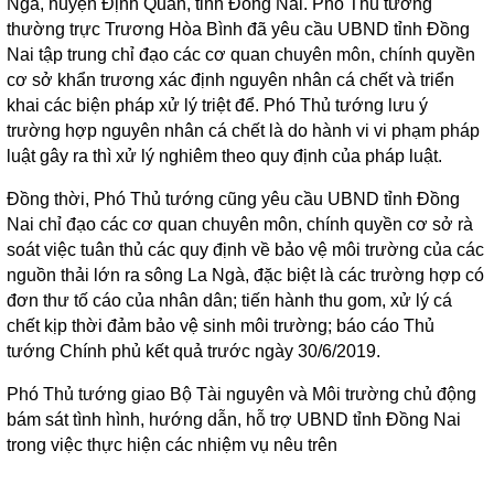
Ngà, huyện Định Quán, tỉnh Đồng Nai. Phó Thủ tướng
thường trực Trương Hòa Bình đã yêu cầu UBND tỉnh Đồng
Nai tập trung chỉ đạo các cơ quan chuyên môn, chính quyền
cơ sở khẩn trương xác định nguyên nhân cá chết và triển
khai các biện pháp xử lý triệt để. Phó Thủ tướng lưu ý
trường hợp nguyên nhân cá chết là do hành vi vi phạm pháp
luật gây ra thì xử lý nghiêm theo quy định của pháp luật.
Đồng thời, Phó Thủ tướng cũng yêu cầu UBND tỉnh Đồng
Nai chỉ đạo các cơ quan chuyên môn, chính quyền cơ sở rà
soát việc tuân thủ các quy định về bảo vệ môi trường của các
nguồn thải lớn ra sông La Ngà, đặc biệt là các trường hợp có
đơn thư tố cáo của nhân dân; tiến hành thu gom, xử lý cá
chết kịp thời đảm bảo vệ sinh môi trường; báo cáo Thủ
tướng Chính phủ kết quả trước ngày 30/6/2019.
Phó Thủ tướng giao Bộ Tài nguyên và Môi trường chủ động
bám sát tình hình, hướng dẫn, hỗ trợ UBND tỉnh Đồng Nai
trong việc thực hiện các nhiệm vụ nêu trên