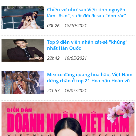
Chiều vợ như sao Việt: tình nguyện
làm "ôsin", suốt đời đi sau "dọn rác"
00h26 | 18/10/2021
Top 9 diễn viên nhận cát-sê "khủng"
nhất Hàn Quốc
22h42 | 19/05/2021
Mexico đăng quang hoa hậu, Việt Nam
dừng chân ở top 21 Hoa hậu Hoàn vũ
21h53 | 16/05/2021