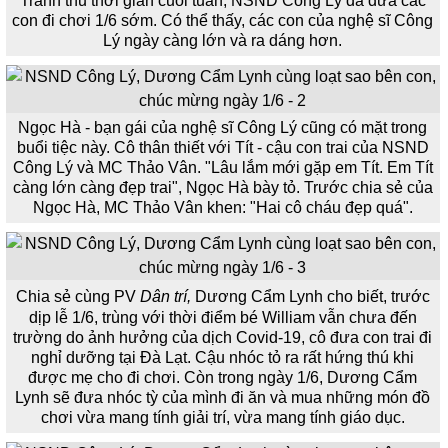
Tranh thủ thời gian cuối tuần, NSND Công Lý đã đưa các
con đi chơi 1/6 sớm. Có thể thấy, các con của nghệ sĩ Công
Lý ngày càng lớn và ra dáng hơn.
Ngọc Hà - bạn gái của nghệ sĩ Công Lý cũng có mặt trong
buổi tiệc này. Cô thân thiết với Tít - cậu con trai của NSND
Công Lý và MC Thảo Vân. "Lâu lắm mới gặp em Tít. Em Tít
càng lớn càng đẹp trai", Ngọc Hà bày tỏ. Trước chia sẻ của
Ngọc Hà, MC Thảo Vân khen: "Hai cô cháu đẹp quá".
Chia sẻ cùng PV
Dân trí,
Dương Cẩm Lynh cho biết, trước
dịp lễ 1/6, trùng với thời điểm bé William vẫn chưa đến
trường do ảnh hưởng của dịch Covid-19, cô đưa con trai đi
nghỉ dưỡng tại Đà Lạt. Cậu nhóc tỏ ra rất hứng thú khi
được mẹ cho đi chơi. Còn trong ngày 1/6, Dương Cẩm
Lynh sẽ đưa nhóc tỳ của mình đi ăn và mua những món đồ
chơi vừa mang tính giải trí, vừa mang tính giáo dục.