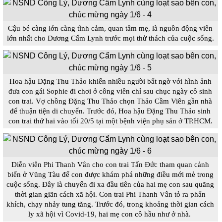
Cậu bé càng lớn càng tình cảm, quan tâm mẹ, là nguồn động viên
lớn nhất cho Dương Cẩm Lynh trước mọi thử thách của cuộc sống.
Hoa hậu Đặng Thu Thảo khiến nhiều người bất ngờ với hình ảnh
đưa con gái Sophie đi chơi ở công viên chỉ sau chục ngày cô sinh
con trai. Vợ chồng Đặng Thu Thảo chọn Thảo Cầm Viên gần nhà
để thuận tiện di chuyển. Trước đó, Hoa hậu Đặng Thu Thảo sinh
con trai thứ hai vào tối 20/5 tại một bệnh viện phụ sản ở TP.HCM.
Diễn viên Phi Thanh Vân cho con trai Tấn Đức tham quan cảnh
biển ở Vũng Tàu để con được khám phá những điều mới mẻ trong
cuộc sống. Đây là chuyến đi xa đầu tiên của hai mẹ con sau quãng
thời gian giãn cách xã hội. Con trai Phi Thanh Vân tỏ ra phấn
khích, chạy nhảy tung tăng. Trước đó, trong khoảng thời gian cách
ly xã hội vì Covid-19, hai mẹ con cô hầu như ở nhà.