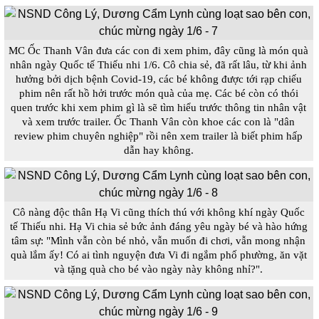
MC Ốc Thanh Vân đưa các con đi xem phim, đây cũng là món quà
nhân ngày Quốc tế Thiếu nhi 1/6. Cô chia sẻ, đã rất lâu, từ khi ảnh
hưởng bởi dịch bệnh Covid-19, các bé không được tới rạp chiếu
phim nên rất hồ hởi trước món quà của mẹ. Các bé còn có thói
quen trước khi xem phim gì là sẽ tìm hiểu trước thông tin nhân vật
và xem trước trailer. Ốc Thanh Vân còn khoe các con là "dân
review phim chuyên nghiệp" rồi nên xem trailer là biết phim hấp
dẫn hay không.
Cô nàng độc thân Hạ Vi cũng thích thú với không khí ngày Quốc
tế Thiếu nhi. Hạ Vi chia sẻ bức ảnh đáng yêu ngày bé và hào hứng
tâm sự: "Mình vẫn còn bé nhỏ, vẫn muốn đi chơi, vẫn mong nhận
quà lắm ấy! Có ai tình nguyện đưa Vi đi ngắm phố phường, ăn vặt
và tặng quà cho bé vào ngày này không nhỉ?".