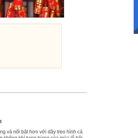
t
g và nổi bật hơn với dây treo hình cá
m không khí tưng bừng của mùa lễ hội