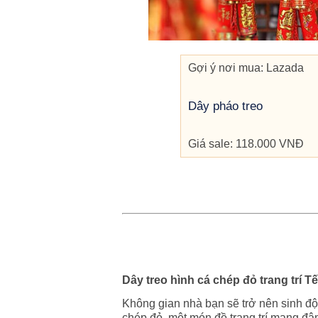
Gợi ý nơi mua: Lazada
Dây pháo treo
Giá sale: 118.000 VNĐ
Dây treo hình cá chép đỏ trang trí Tế
Không gian nhà bạn sẽ trở nên sinh độn
chép đỏ, một món đồ trang trí mang đậ