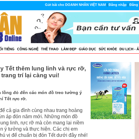
|
|
Gửi bài cho DOANH NHÂN VIỆT NAM
Đăng nhập
Đăng 
ỔI TIẾNG
CÔNG NGHỆ
THẾ THAO
LÀM ĐẸP
GIÁO DỤC
SỨC KHỎE
DU LỊCH - 
 Tết thêm lung linh và rực rỡ,
rang trí lại càng vui!
èn lồng đỏ đến các món đồ treo tường ý
í Tết rực rỡ.
 để cả gia đình cùng nhau trang hoàng
 ấm áp đón năm mới. Những món đồ
lung linh, rực rỡ mà còn mang lại niềm
ên ý tưởng và thực hiện. Các chị em
ú vị để chuẩn bị đón Tết dưới đây nhé!