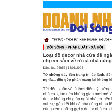
TIN TỨC - THỜI SỰ
KINH DOANH
NGƯỜI N
ĐỜI SỐNG - PHÁP LUẬT - XÃ HỘI
Loạt đồ decor nhà cửa để ngày
chị em sắm về rủ cả nhà cùng t
Đăng lúc: 06h56 | 15/01/2025
Từ những dây đèn trang trí lấp lánh, đ
nghĩa... đều góp phần mang lại không kh
Tết đến, xuân về là thời điểm lý tưởng
nhà cửa, tạo nên không gian mới mẻ,
decor không chỉ giúp ngôi nhà trở nên 
vui, sự gắn kết khi cả nhà cùng nhau l
cùng xem những gợi ý decor nhà cửa th