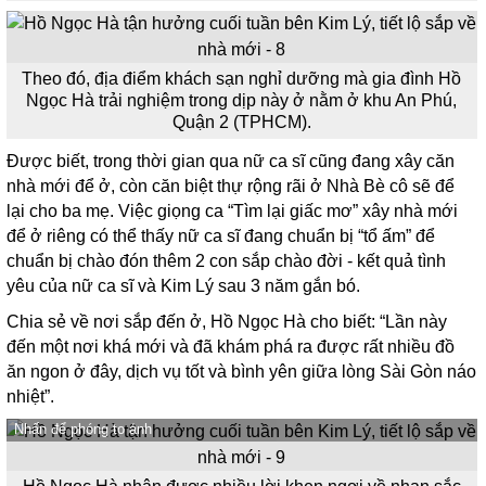
Theo đó, địa điểm khách sạn nghỉ dưỡng mà gia đình Hồ
Ngọc Hà trải nghiệm trong dịp này ở nằm ở khu An Phú,
Quận 2 (TPHCM).
Được biết, trong thời gian qua nữ ca sĩ cũng đang xây căn
nhà mới để ở, còn căn biệt thự rộng rãi ở Nhà Bè cô sẽ để
lại cho ba mẹ. Việc giọng ca “Tìm lại giấc mơ” xây nhà mới
để ở riêng có thể thấy nữ ca sĩ đang chuẩn bị “tổ ấm” để
chuẩn bị chào đón thêm 2 con sắp chào đời - kết quả tình
yêu của nữ ca sĩ và Kim Lý sau 3 năm gắn bó.
Chia sẻ về nơi sắp đến ở, Hồ Ngọc Hà cho biết: “Lần này
đến một nơi khá mới và đã khám phá ra được rất nhiều đồ
ăn ngon ở đây, dịch vụ tốt và bình yên giữa lòng Sài Gòn náo
nhiệt”.
Nhấn để phóng to ảnh