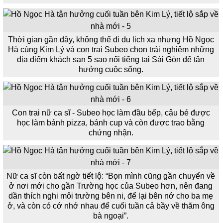
Thời gian gần đây, không thể đi du lịch xa nhưng Hồ Ngọc
Hà cùng Kim Lý và con trai Subeo chọn trải nghiệm những
địa điểm khách sạn 5 sao nổi tiếng tại Sài Gòn để tận
hưởng cuộc sống.
Con trai nữ ca sĩ - Subeo học làm đầu bếp, cậu bé được
học làm bánh pizza, bánh cup và còn được trao bằng
chứng nhận.
Nữ ca sĩ còn bất ngờ tiết lộ: “Bọn mình cũng gần chuyển về
ở nơi mới cho gần Trường học của Subeo hơn, nên đang
dần thích nghi môi trường bên ni, để lại bên nớ cho ba mẹ
ở, và còn có cớ nhớ nhau để cuối tuần cả bầy về thăm ông
bà ngoại”.