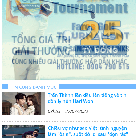
TIN CÙNG DANH MỤC
Trấn Thành lần đầu lên tiếng về tin
đồn ly hôn Hari Won
08h53 | 27/07/2022
Chiều vợ như sao Việt: tình nguyện
làm "ôsin", suốt đời đi sau "dọn rác"