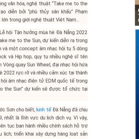
ng văn hóa, nghệ thuật “Take me to the
ạo diễn bởi “phù thủy sân khấu” Phạm
lớn trong giới nghệ thuật Việt Nam…
i Lễ hội Tận hưởng mùa hè Đà Nẵng 2022
ake me to the Sun, dự kiến diễn ra trong
h và một concept âm nhạc hội tụ 5 dòng
ck và Hip hop, quy tụ nhiều nghệ sĩ tên
 Vòng quay Sun Wheel, đại nhạc hội hứa
 2022 rực rỡ và nhiều cảm xúc tại thành
 hội âm nhạc điện tử EDM quốc tế trong
o the Sun” dự kiến sẽ được tổ chức tại
ớc Sơn cho biết,
kinh tế
Đà Nẵng đã chịu
nhất là lĩnh vực du lịch dịch vụ. Vì vậy,
ên tục ban hành nhiều chính sách hỗ trợ
 lịch; triển khai xây dựng hàng loạt sản