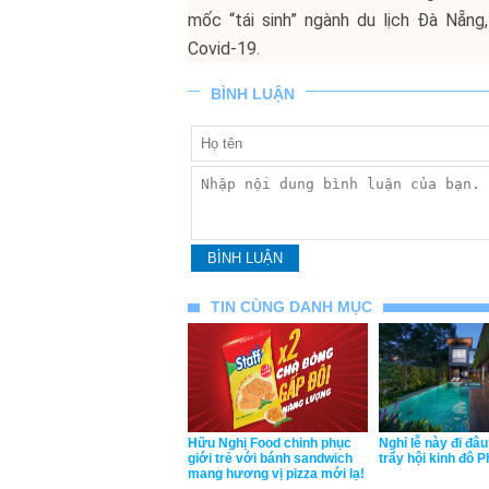
mốc “tái sinh” ngành du lịch Đà Nẵng,
Covid-19.
BÌNH LUẬN
TIN CÙNG DANH MỤC
Hữu Nghị Food chinh phục
Nghỉ lễ này đi đâ
giới trẻ với bánh sandwich
trẩy hội kinh đô 
mang hương vị pizza mới lạ!