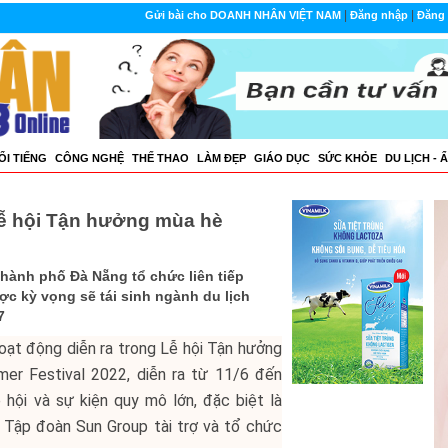
|
|
Gửi bài cho DOANH NHÂN VIỆT NAM
Đăng nhập
Đăng 
ỔI TIẾNG
CÔNG NGHỆ
THẾ THAO
LÀM ĐẸP
GIÁO DỤC
SỨC KHỎE
DU LỊCH - 
 Lễ hội Tận hưởng mùa hè
Thành phố Đà Nẵng tổ chức liên tiếp
c kỳ vọng sẽ tái sinh ngành du lịch
7
ạt động diễn ra trong Lễ hội Tận hưởng
r Festival 2022, diễn ra từ 11/6 đến
 hội và sự kiện quy mô lớn, đặc biệt là
 Tập đoàn Sun Group tài trợ và tổ chức