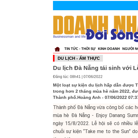
TIN TỨC - THỜI SỰ
KINH DOANH
NGƯỜI N
DU LỊCH - ẨM THỰC
Du lịch Đà Nẵng tái sinh với
Đăng lúc: 08h41 | 07/06/2022
Một loạt sự kiện du lịch hấp dẫn được 
trong hơn 2 tháng mùa hè năm 2022, đượ
Thành phố.Hoàng Anh - 07/06/2022 07:3
Thành phố Đà Nẵng vừa công bố các ho
mùa hè Đà Nẵng - Enjoy Danang Summe
ngày 15/8/2022. Lễ hội sẽ có nhiều lễ
chuỗi sự kiện “Take me to the Sun” do