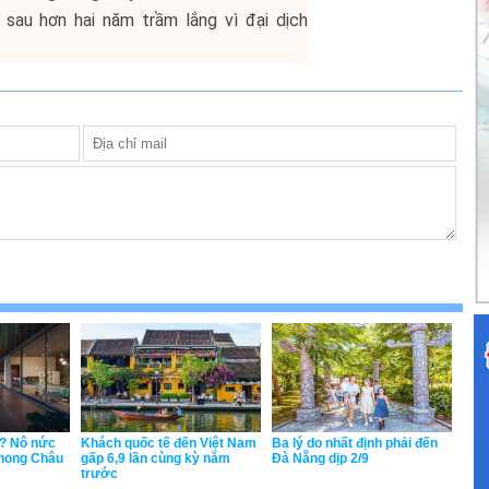
 sau hơn hai năm trầm lắng vì đại dịch
u? Nô nức
Khách quốc tế đến Việt Nam
Ba lý do nhất định phải đến
Phong Châu
gấp 6,9 lần cùng kỳ năm
Đà Nẵng dịp 2/9
trước