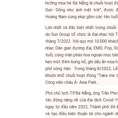
hưởng mùa hè Đà Nẵng là chuỗi hoạt độ
Sun- Sống như ánh mặt trời”, được đ
Hoàng Nam cùng ekip gồm các tên tuổi 
Lớn nhất và đặc biệt nhất trong chuỗ
do Sun Group tổ chức là Đại nhạc hội T
tháng 7/2022. Với quy mô 10.000 khác
nhạc Dân gian đương đại, EMD, Pop, Ro
tuổi, cùng màn pháo hoa ngoạn mục bên
hẹn một đêm bùng nổ, ghi dấu ấn mùa hè
phố sông Hàn. Trong tháng 8/2022, Lễ
khuôn khổ chuỗi hoạt động “Take me t
Công viên châu Á- Asia Park…
Phó chủ tịch TP.Đà Nẵng, ông Trần Phư
tác động nặng nề của đại dịch Covid-19, 
ngay từ đầu năm 2022, Thành phố đã li
và tạo điều kiện thuận lợi cho ngành du