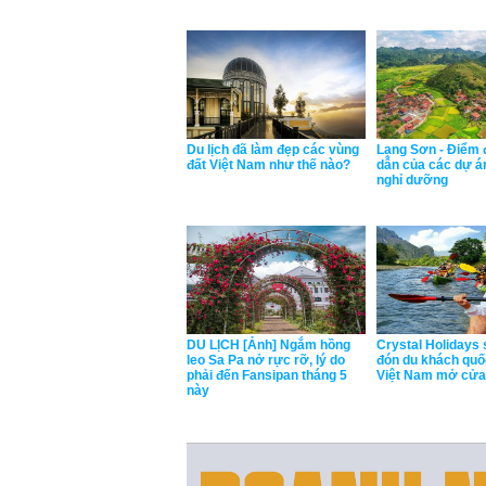
Du lịch đã làm đẹp các vùng
Lạng Sơn - Điểm 
đất Việt Nam như thế nào?
dẫn của các dự án
nghỉ dưỡng
DU LỊCH [Ảnh] Ngắm hồng
Crystal Holidays
leo Sa Pa nở rực rỡ, lý do
đón du khách quốc
phải đến Fansipan tháng 5
Việt Nam mở cửa 
này