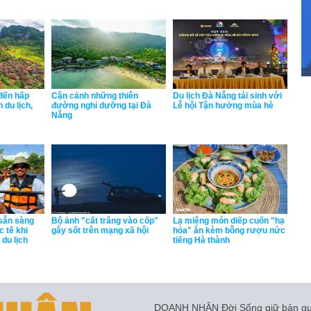
đến hấp
Cận cảnh những thiên
Du lịch Đà Nẵng tái sinh với
 du lịch,
đường nghỉ dưỡng tại Đà
Lễ hội Tận hưởng mùa hè
Nẵng
 sẵn sàng
Bộ ảnh "cất trăng vào cốp"
Lạ miệng món diếp cuốn "hạ
 tế khi
gây sốt trên mạng xã hội
hỏa" ăn kèm bỗng rượu nức
du lịch
tiếng Hà thành
DOANH NHÂN Đời Sống giữ bản quyề