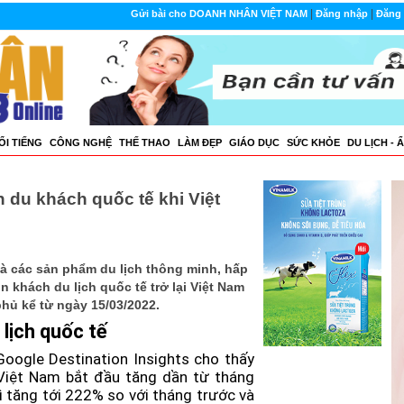
|
|
Gửi bài cho DOANH NHÂN VIỆT NAM
Đăng nhập
Đăng 
ỔI TIẾNG
CÔNG NGHỆ
THẾ THAO
LÀM ĐẸP
GIÁO DỤC
SỨC KHỎE
DU LỊCH - 
 du khách quốc tế khi Việt
à các sản phẩm du lịch thông minh, hấp
n khách du lịch quốc tế trở lại Việt Nam
phủ kể từ ngày 15/03/2022.
lịch quốc tế
Google Destination Insights cho thấy
 Việt Nam bắt đầu tăng dần từ tháng
 tăng tới 222% so với tháng trước và