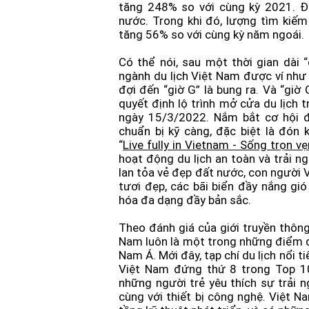
tăng 248% so với cùng kỳ 2021. Đ
nước. Trong khi đó, lượng tìm kiếm
tăng 56% so với cùng kỳ năm ngoái.
Có thể nói, sau một thời gian dài 
ngành du lịch Việt Nam được ví như 
đợi đến “giờ G” là bung ra. Và “giờ
quyết định lộ trình mở cửa du lịch 
ngày 15/3/2022. Nắm bắt cơ hội đ
chuẩn bị kỹ càng, đặc biệt là đón 
“
Live fully in Vietnam - Sống trọn v
hoạt động du lịch an toàn và trải n
lan tỏa vẻ đẹp đất nước, con người Vi
tươi đẹp, các bãi biển đầy nắng
hóa đa dạng đầy bản sắc.
Theo đánh giá của giới truyền thông
Nam luôn là một trong những điểm đ
Nam Á. Mới đây, tạp chí du lịch nổi 
Việt Nam đứng thứ 8 trong Top 1
những người trẻ yêu thích sự trải 
cùng với thiết bị công nghệ. Việt 