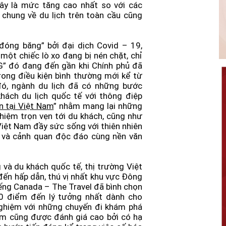
ây là mức tăng cao nhất so với các
 chung về du lịch trên toàn cầu cũng
“đóng băng” bởi đại dịch Covid – 19,
một chiếc lò xo đang bị nén chặt, chỉ
 G” đó đang đến gần khi Chính phủ đã
trong điều kiện bình thường mới kể từ
ó, ngành du lịch đã có những bước
khách du lịch quốc tế với thông điệp
ẹn tại Việt Nam
” nhằm mang lại những
ghiệm trọn vẹn tới du khách, cũng như
ệt Nam đầy sức sống với thiên nhiên
 gió và cảnh quan độc đáo cùng nền văn
 và du khách quốc tế, thị trường Việt
ến hấp dẫn, thú vị nhất khu vực Đông
tiếng Canada – The Travel đã bình chọn
0 điểm đến lý tưởng nhất dành cho
nghiệm với những chuyến đi khám phá
Nam cũng được đánh giá cao bởi có hạ