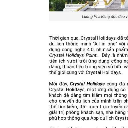
Luông Pha Băng độc đáo vớ
Thời gian qua, Crystal Holidays đã tậ
du lịch thông minh “All in one” vớ
dụng công nghệ 4.0, như sản phẩ
Crystal Holidays Point...
Đây là nhữn
tiện ích vượt trội ứng dụng công n
dàng, thuận tiện trong việc sở hữu và
thế giới cùng với Crystal Holidays.
Mới đây,
Crystal Holidays
cũng đã n
Crystal Holidays, một ứng dụng có 
khách dễ dàng tìm kiếm mọi thông 
cho chuyến du lịch của mình trên ph
thể tìm kiếm, đặt mua trực tuyến các
giải trí, phòng khách sạn, nhà hàn
phù hợp thông qua App du lịch Cryst