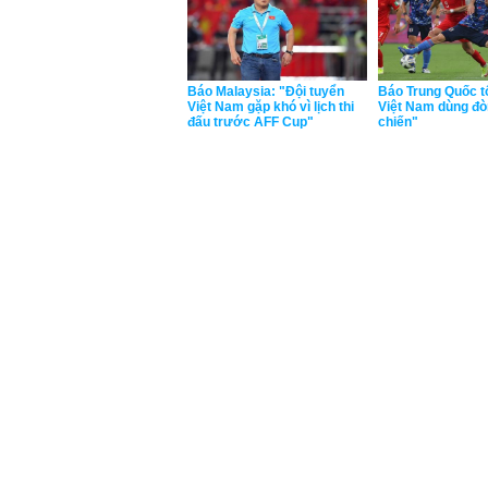
Báo Malaysia: "Đội tuyển
Báo Trung Quốc tố
Việt Nam gặp khó vì lịch thi
Việt Nam dùng đò
đấu trước AFF Cup"
chiến"