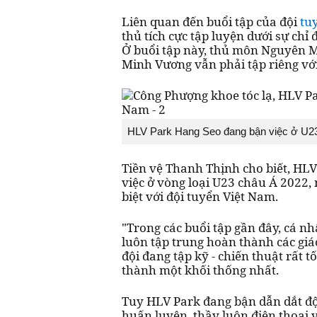
Liên quan đến buổi tập của đội
tu
thủ tích cực tập luyện dưới sự chỉ
Ở buổi tập này, thủ môn Nguyên M
Minh Vương vẫn phải tập riêng với 
HLV Park Hang Seo đang bận việc ở U2
Tiền vệ Thanh Thịnh cho biết, HL
việc ở vòng loại U23 châu Á 2022
biệt với đội tuyển Việt Nam.
"Trong các buổi tập gần đây, cá nh
luôn tập trung hoàn thành các gi
đội đang tập kỹ - chiến thuật rất t
thành một khối thống nhất.
Tuy HLV Park đang bận dẫn dắt đ
huấn luyện, thầy luôn điện thoại 