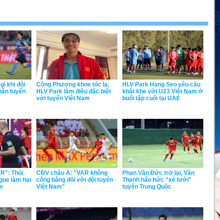
gì khi đội
Công Phượng khoe tóc lạ,
HLV Park Hang Seo yêu cầu
hằn tuyển
HLV Park làm điều đặc biệt
khắt khe với U23 Việt Nam ở
với tuyển Việt Nam
buổi tập cuối tại UAE
R": Thói
CĐV châu Á: "VAR không
Phan Văn Đức trở lại, Văn
gue làm hại
công bằng đối với đội tuyển
Thanh háo hức "xé lưới"
am
Việt Nam"
tuyển Trung Quốc