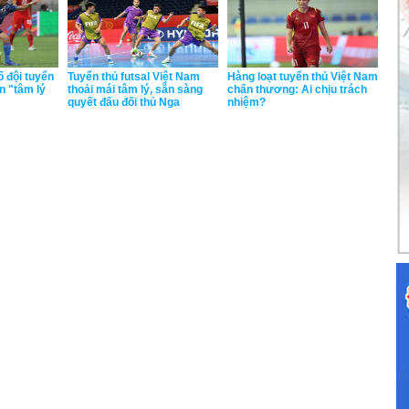
 đội tuyển
Tuyển thủ futsal Việt Nam
Hàng loạt tuyển thủ Việt Nam
n "tâm lý
thoải mái tâm lý, sẵn sàng
chấn thương: Ai chịu trách
quyết đấu đối thủ Nga
nhiệm?