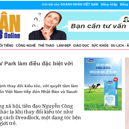
|
|
Gửi bài cho DOANH NHÂN VIỆT NAM
Đăng nhập
Đăng 
ỔI TIẾNG
CÔNG NGHỆ
THẾ THAO
LÀM ĐẸP
GIÁO DỤC
SỨC KHỎE
DU LỊCH - 
 Park làm điều đặc biệt với
nh thay đổi kiểu tóc, với quyết tâm làm
yển Việt Nam tiếp đón Nhật Bản và Saudi
g xã hội, tiền đạo Nguyễn Công
hác lạ khi thay đổi kiểu tóc như
ng cách Dreadlock, một dạng tóc bện
iới trẻ.