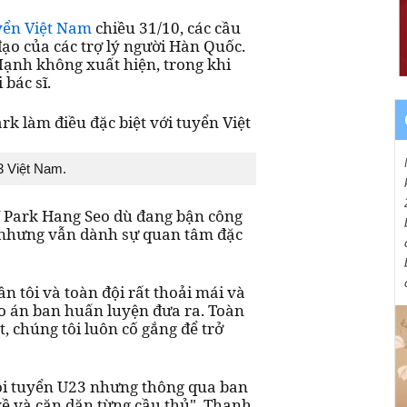
yển Việt Nam
chiều 31/10, các cầu
 đạo của các trợ lý người Hàn Quốc.
ạnh không xuất hiện, trong khi
bác sĩ.
3 Việt Nam.
V Park Hang Seo dù đang bận công
, nhưng vẫn dành sự quan tâm đặc
ân tôi và toàn đội rất thoải mái và
áo án ban huấn luyện đưa ra. Toàn
ốt, chúng tôi luôn cố gắng để trở
ội tuyển U23 nhưng thông qua ban
về và căn dặn từng cầu thủ", Thanh