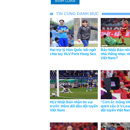
TIN CÙNG DANH MỤC
Hai trợ lý Hàn Quốc bất ngờ
Báo Nhật Bản nói 
chia tay HLV Park Hang Seo
nhà thắng nhọc n
Việt Nam?
HLV Nhật Bản nhận tin vui
"Cơn ác mộng VA
trước thềm đối đầu đội tuyển
quen xấu ở V-Lea
Việt Nam
đội tuyển Việt N