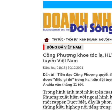
TIN TỨC - THỜI SỰ
KINH DOANH
NGƯỜI N
BÓNG ĐÁ VIỆT NAM
Công Phượng khoe tóc lạ, HLV
tuyển Việt Nam
Đăng lúc: 01h18 | 30/10/2021
Dân trí - Tiền đạo Công Phượng quyết đị
được "điều gì đó" trong hai trận đội tu
Arabia vào tháng 11 tới.
Trong hình ảnh mới nhất trên mạn
Phượng xuất hiện với ngoại hình k
một rapper. Được biết, đây là pho
thừng kiểu hiphop nổi tiếng trong g