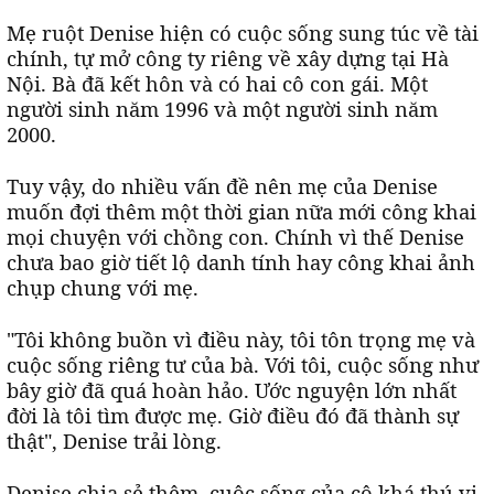
Mẹ ruột Denise hiện có cuộc sống sung túc về tài
chính, tự mở công ty riêng về xây dựng tại Hà
Nội. Bà đã kết hôn và có hai cô con gái. Một
người sinh năm 1996 và một người sinh năm
2000.
Tuy vậy, do nhiều vấn đề nên mẹ của Denise
muốn đợi thêm một thời gian nữa mới công khai
mọi chuyện với chồng con. Chính vì thế Denise
chưa bao giờ tiết lộ danh tính hay công khai ảnh
chụp chung với mẹ.
"Tôi không buồn vì điều này, tôi tôn trọng mẹ và
cuộc sống riêng tư của bà. Với tôi, cuộc sống như
bây giờ đã quá hoàn hảo. Ước nguyện lớn nhất
đời là tôi tìm được mẹ. Giờ điều đó đã thành sự
thật", Denise trải lòng.
Denise chia sẻ thêm, cuộc sống của cô khá thú vị.