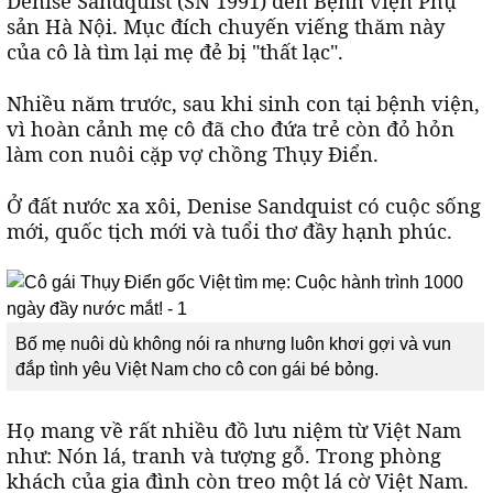
Denise Sandquist (SN 1991) đến Bệnh viện Phụ
sản Hà Nội. Mục đích chuyến viếng thăm này
của cô là tìm lại mẹ đẻ bị "thất lạc".
Nhiều năm trước, sau khi sinh con tại bệnh viện,
vì hoàn cảnh mẹ cô đã cho đứa trẻ còn đỏ hỏn
làm con nuôi cặp vợ chồng Thụy Điển.
Ở đất nước xa xôi, Denise Sandquist có cuộc sống
mới, quốc tịch mới và tuổi thơ đầy hạnh phúc.
Bố mẹ nuôi dù không nói ra nhưng luôn khơi gợi và vun
đắp tình yêu Việt Nam cho cô con gái bé bỏng.
Họ mang về rất nhiều đồ lưu niệm từ Việt Nam
như: Nón lá, tranh và tượng gỗ. Trong phòng
khách của gia đình còn treo một lá cờ Việt Nam.