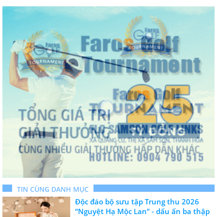
TIN CÙNG DANH MỤC
Độc đáo bộ sưu tập Trung thu 2026
“Nguyệt Hạ Mộc Lan” - dấu ấn ba thập