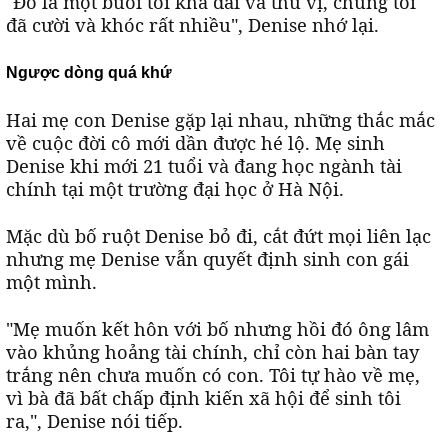
"Đó là một buổi tối khá dài và thú vị, chúng tôi
đã cười và khóc rất nhiều", Denise nhớ lại.
Ngược dòng quá khứ
Hai mẹ con Denise gặp lại nhau, những thắc mắc
về cuộc đời cô mới dần được hé lộ. Mẹ sinh
Denise khi mới 21 tuổi và đang học ngành tài
chính tại một trường đại học ở Hà Nội.
Mặc dù bố ruột Denise bỏ đi, cắt đứt mọi liên lạc
nhưng mẹ Denise vẫn quyết định sinh con gái
một mình.
"Mẹ muốn kết hôn với bố nhưng hồi đó ông lâm
vào khủng hoảng tài chính, chỉ còn hai bàn tay
trắng nên chưa muốn có con. Tôi tự hào về mẹ,
vì bà đã bất chấp định kiến xã hội để sinh tôi
ra,", Denise nói tiếp.