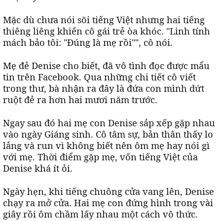
Mặc dù chưa nói sõi tiếng Việt nhưng hai tiếng
thiêng liêng khiến cô gái trẻ òa khóc. "Linh tính
mách bảo tôi: "Đúng là mẹ rồi"", cô nói.
Mẹ đẻ Denise cho biết, đã vô tình đọc được mẩu
tin trên Facebook. Qua những chi tiết cô viết
trong thư, bà nhận ra đây là đứa con mình dứt
ruột đẻ ra hơn hai mươi năm trước.
Ngay sau đó hai mẹ con Denise sắp xếp gặp nhau
vào ngày Giáng sinh. Cô tâm sự, bản thân thấy lo
lắng và run vì không biết nên ôm mẹ hay nói gì
với mẹ. Thời điểm gặp mẹ, vốn tiếng Việt của
Denise khá ít ỏi.
Ngày hẹn, khi tiếng chuông cửa vang lên, Denise
chạy ra mở cửa. Hai mẹ con đứng hình trong vài
giây rồi ôm chầm lấy nhau một cách vô thức.