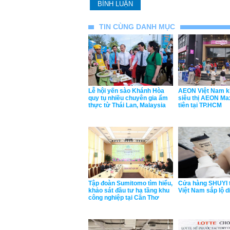
TIN CÙNG DANH MỤC
Lễ hội yến sào Khánh Hòa
AEON Việt Nam k
quy tụ nhiều chuyên gia ẩm
siêu thị AEON Ma
thực từ Thái Lan, Malaysia
tiên tại TP.HCM
Tập đoàn Sumitomo tìm hiểu,
Cửa hàng SHUYI t
khảo sát đầu tư hạ tầng khu
Việt Nam sắp lộ d
công nghiệp tại Cần Thơ