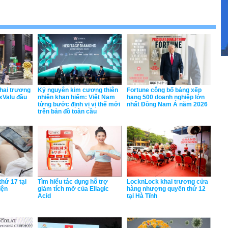
hai trương
Kỷ nguyên kim cương thiên
Fortune công bố bảng xếp
xValu đầu
nhiên khan hiếm: Việt Nam
hạng 500 doanh nghiệp lớn
từng bước định vị vị thế mới
nhất Đông Nam Á năm 2026
trên bản đồ toàn cầu
hứ 17 tại
Tìm hiểu tác dụng hỗ trợ
LocknLock khai trương cửa
iện
giảm tích mỡ của Ellagic
hàng nhượng quyền thứ 12
Acid
tại Hà Tĩnh