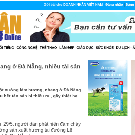
|
|
Gửi bài cho DOANH NHÂN VIỆT NAM
Đăng nhập
Đăng 
ỔI TIẾNG
CÔNG NGHỆ
THẾ THAO
LÀM ĐẸP
GIÁO DỤC
SỨC KHỎE
DU LỊCH - 
ang ở Đà Nẵng, nhiều tài sản
một xưởng làm hương, nhang ở Đà Nẵng
hết tàn sản bị thiêu rụi, gây thiệt hại
g 29/5, người dân phát hiện đám cháy
ưởng sản xuất hương tại đường Lê