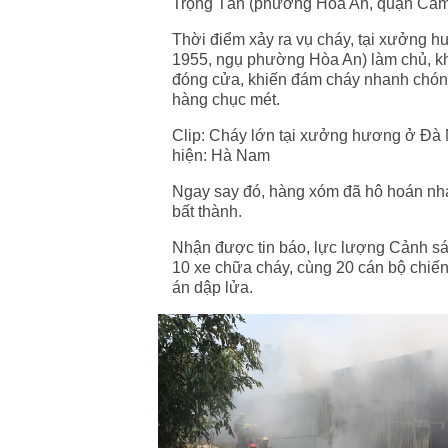
Trọng Tấn (phường Hòa An, quận Cẩm
Thời điểm xảy ra vụ cháy, tại xưởng 
1955, ngụ phường Hòa An) làm chủ,
k
đóng cửa, khiến đám cháy nhanh chóng
hàng chục mét.
Clip: Cháy lớn tại xưởng hương ở Đà Nẵ
hiện: Hà Nam
Ngay say đó, hàng xóm đã hô hoán nh
bất thành.
Nhận được tin báo, lực lượng Cảnh 
10 xe chữa cháy, cùng 20 cán bộ chiến
án dập lửa.