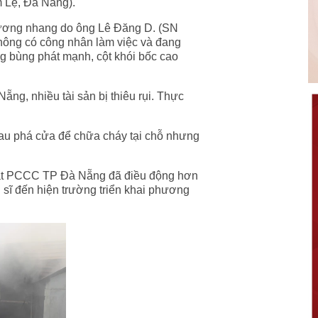
 Lệ, Đà Nẵng).
hương nhang d
o ông Lê Đăng D. (SN
hông có công nhân làm việc và đang
 bùng phát mạnh, cột khói bốc cao
ng, nhiều tài sản bị thiêu rụi. Thực
au phá cửa để chữa cháy tại chỗ nhưng
sát PCCC TP Đà Nẵng đã điều động hơn
 sĩ đến hiện trường triển khai phương