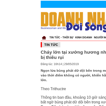
TIN TỨC - THỜI SỰ
KINH DOANH
NGƯỜI N
TIN TỨC
Cháy lớn tại xưởng hương nh
bị thiêu rụi
Đăng lúc: 16h14 | 29/05/2019
Ngọn lửa bùng phát dữ dội bên trong 
vào thời điểm không có người, khiến hầu 
lớn.
Theo Trithuctre
Thông tin ban đầu, khoảng 10 giờ sán
bất ngờ bùng phát dữ dội bên trong x