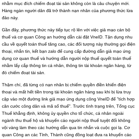
nhằm mục đích chiếm đoạt tài sản không còn là câu chuyện mới.
Hàng ngàn người dân đã trở thành nạn nhân của phương thức lừa
đảo này.
Gần đây, phương thức này tiếp tục rộ lên với việc giả mạo cán bộ
thuế và cơ quan Công an hướng dẫn cài đặt VneID. Tận dụng nhu
cầu về quyết toán thuế tăng cao, các đối tượng này thường gọi điện
thoại, nhắn tin, kết bạn zalo để cung cấp đường dẫn giả mạo ứng
dụng cơ quan thuế và hướng dẫn người nộp thuế quyết toán thuế
nhằm lấy cắp thông tin cá nhân, thông tin tài khoản ngân hàng, từ
đó chiếm đoạt tài sản.
Thậm chí, đã từng có nạn nhân bị chiếm quyền điền khiển điện
thoại và mất hết tiền trong tài khoản ngân hàng sau khi bị lừa truy
cập vào một đường link giả mạo ứng dụng công VneID để "tích hợp
căn cước công dân và mã số thuế". Trước tình trạng trên, Tổng cục
Thuế khẳng định, không ủy quyền cho tổ chức, cá nhân ngoài
ngành thu thuế hộ và khuyến cáo người nộp thuế tuyệt đối không
vội vàng làm theo các hướng dẫn qua tin nhắn và cuộc gọi lạ. Cơ
quan Công an các Tỉnh, Thành cũng đồng loạt đưa ra khuyến cáo