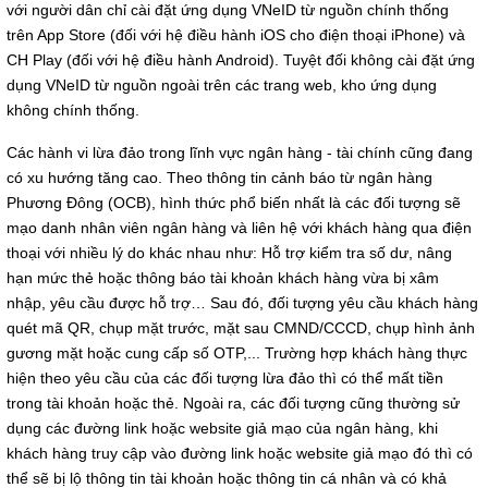
với người dân chỉ cài đặt ứng dụng VNeID từ nguồn chính thống
trên App Store (đối với hệ điều hành iOS cho điện thoại iPhone) và
CH Play (đối với hệ điều hành Android). Tuyệt đối không cài đặt ứng
dụng VNeID từ nguồn ngoài trên các trang web, kho ứng dụng
không chính thống.
Các hành vi lừa đảo trong lĩnh vực ngân hàng - tài chính cũng đang
có xu hướng tăng cao. Theo thông tin cảnh báo từ ngân hàng
Phương Đông (OCB), hình thức phổ biến nhất là các đối tượng sẽ
mạo danh nhân viên ngân hàng và liên hệ với khách hàng qua điện
thoại với nhiều lý do khác nhau như: Hỗ trợ kiểm tra số dư, nâng
hạn mức thẻ hoặc thông báo tài khoản khách hàng vừa bị xâm
nhập, yêu cầu được hỗ trợ… Sau đó, đối tượng yêu cầu khách hàng
quét mã QR, chụp mặt trước, mặt sau CMND/CCCD, chụp hình ảnh
gương mặt hoặc cung cấp số OTP,... Trường hợp khách hàng thực
hiện theo yêu cầu của các đối tượng lừa đảo thì có thể mất tiền
trong tài khoản hoặc thẻ. Ngoài ra, các đối tượng cũng thường sử
dụng các đường link hoặc website giả mạo của ngân hàng, khi
khách hàng truy cập vào đường link hoặc website giả mạo đó thì có
thể sẽ bị lộ thông tin tài khoản hoặc thông tin cá nhân và có khả