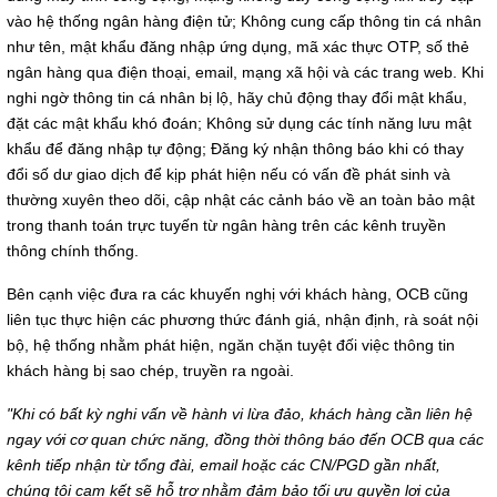
vào hệ thống ngân hàng điện tử; Không cung cấp thông tin cá nhân
như tên, mật khẩu đăng nhập ứng dụng, mã xác thực OTP, số thẻ
ngân hàng qua điện thoại, email, mạng xã hội và các trang web. Khi
nghi ngờ thông tin cá nhân bị lộ, hãy chủ động thay đổi mật khẩu,
đặt các mật khẩu khó đoán; Không sử dụng các tính năng lưu mật
khẩu để đăng nhập tự động; Đăng ký nhận thông báo khi có thay
đổi số dư giao dịch để kịp phát hiện nếu có vấn đề phát sinh và
thường xuyên theo dõi, cập nhật các cảnh báo về an toàn bảo mật
trong thanh toán trực tuyến từ ngân hàng trên các kênh truyền
thông chính thống.
Bên cạnh việc đưa ra các khuyến nghị với khách hàng, OCB cũng
liên tục thực hiện các phương thức đánh giá, nhận định, rà soát nội
bộ, hệ thống nhằm phát hiện, ngăn chặn tuyệt đối việc thông tin
khách hàng bị sao chép, truyền ra ngoài.
"
K
hi có bất kỳ nghi vấn về hành vi lừa đảo,
khách hàng
cần liên hệ
ngay với cơ quan chức năng, đồng thời thông báo đến OCB qua các
kênh tiếp nhận từ tổng đài, email hoặc các CN/PGD gần nhất,
chúng tôi cam kết sẽ hỗ trợ nhằm đảm bảo tối ưu quyền lợi của