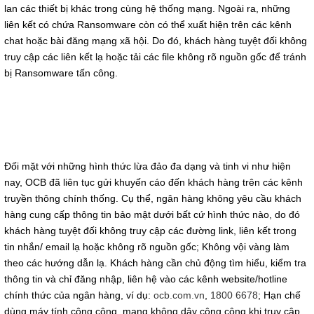
lan các thiết bị khác trong cùng hệ thống mạng. Ngoài ra, những
liên kết có chứa Ransomware còn có thể xuất hiện trên các kênh
chat hoặc bài đăng mạng xã hội. Do đó, khách hàng tuyệt đối không
truy cập các liên kết lạ hoặc tải các file không rõ nguồn gốc để tránh
bị Ransomware tấn công.
Đối mặt với những hình thức lừa đảo đa dạng và tinh vi như hiện
nay, OCB đã liên tục gửi khuyến cáo đến khách hàng trên các kênh
truyền thông chính thống. Cụ thể, ngân hàng không yêu cầu khách
hàng cung cấp thông tin bảo mật dưới bất cứ hình thức nào, do đó
khách hàng tuyệt đối không truy cập các đường link, liên kết trong
tin nhắn/ email lạ hoặc không rõ nguồn gốc; Không vội vàng làm
theo các hướng dẫn lạ. Khách hàng cần chủ động tìm hiểu, kiểm tra
thông tin và chỉ đăng nhập, liên hệ vào các kênh website/hotline
chính thức của ngân hàng, ví dụ:
ocb.com.vn
,
1800 6678
; Hạn chế
dùng máy tính công cộng, mạng không dây công cộng khi truy cập