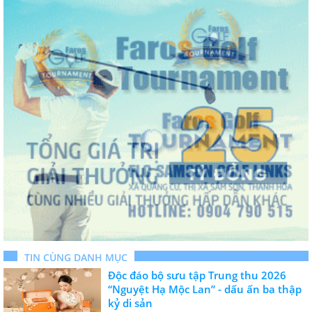
TIN CÙNG DANH MỤC
Độc đáo bộ sưu tập Trung thu 2026
“Nguyệt Hạ Mộc Lan” - dấu ấn ba thập
kỷ di sản