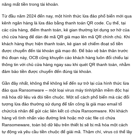
năng mất tiền trong tài khoản.
Từ đầu năm 2024 đến nay, một hình thức lừa đảo phổ biến mới qua
kênh ngân hàng là lừa đảo bằng thanh toán QR code. Cụ thể, tại
các cửa hàng, điểm thanh toán, kẻ gian thường lợi dụng sơ hở của
chủ cửa hàng để dán đè mã QR giả mạo lên mã QR chính chủ. Khi
khách hàng thực hiện thanh toán, kẻ gian sẽ chiếm đoạt số tiền
được chuyển đến tài khoản giả mạo đó. Để bảo vệ bản thân trước
thủ đoạn này, OCB cũng khuyến cáo khách hàng luôn đối chiếu lại
thông tin với chủ cửa hàng ngay sau khi quét QR thanh toán, nhằm
đảm bảo tiền được chuyển đến đúng tài khoản.
Gần đây nhất, không thể không kể đến sự trở lại của hình thức lừa
đảo qua Ransomware – một loại virus máy tính/phần mềm độc hại
mã hóa dữ liệu và đòi tiền chuộc. Một số cách phổ biến mà các đối
tượng lừa đảo thường sử dụng để tấn công là giả mạo email tổ
chức/cá nhân để gửi các liên kết có chứa Ransomware. Khi khách
hàng vô tình nhấn vào đường link hoặc mở các file có chứa
Ransomeware, toàn bộ dữ liệu trên thiết bị sẽ bị mã hóa một cách
tự động và yêu cầu tiền chuộc để giải mã. Thậm chí, virus có thể lây