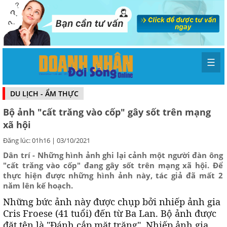
☰
DU LỊCH - ẨM THỰC
Bộ ảnh "cất trăng vào cốp" gây sốt trên mạng
xã hội
Đăng lúc: 01h16 | 03/10/2021
Dân trí - Những hình ảnh ghi lại cảnh một người đàn ông
"cất trăng vào cốp" đang gây sốt trên mạng xã hội. Để
thực hiện được những hình ảnh này, tác giả đã mất 2
năm lên kế hoạch.
Những bức ảnh này được chụp bởi nhiếp ảnh gia
Cris Froese (41 tuổi) đến từ Ba Lan. Bộ ảnh được
đặt tên là "Đánh cắp mặt trăng". Nhiếp ảnh gia