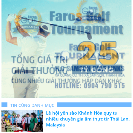
TIN CÙNG DANH MỤC
Lễ hội yến sào Khánh Hòa quy tụ
nhiều chuyên gia ẩm thực từ Thái Lan,
Malaysia