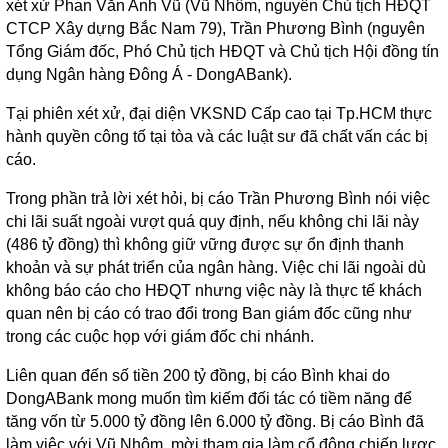
xét xử Phan Văn Anh Vũ (Vũ Nhôm, nguyên Chủ tịch HĐQT
CTCP Xây dựng Bắc Nam 79), Trần Phương Bình (nguyên
Tổng Giám đốc, Phó Chủ tịch HĐQT và Chủ tịch Hội đồng tín
dụng Ngân hàng Đông Á - DongABank).
Tại phiên xét xử, đại diện VKSND Cấp cao tại Tp.HCM thực
hành quyền công tố tại tòa và các luật sư đã chất vấn các bị
cáo.
Trong phần trả lời xét hỏi, bị cáo Trần Phương Bình nói việc
chi lãi suất ngoài vượt quá quy định, nếu không chi lãi này
(486 tỷ đồng) thì không giữ vững được sự ổn định thanh
khoản và sự phát triển của ngân hàng. Việc chi lãi ngoài dù
không báo cáo cho HĐQT nhưng việc này là thực tế khách
quan nên bị cáo có trao đổi trong Ban giám đốc cũng như
trong các cuộc họp với giám đốc chi nhánh.
Liên quan đến số tiền 200 tỷ đồng, bị cáo Bình khai do
DongABank mong muốn tìm kiếm đối tác có tiềm năng để
tăng vốn từ 5.000 tỷ đồng lên 6.000 tỷ đồng. Bị cáo Bình đã
làm việc với Vũ Nhôm, mời tham gia làm cổ đông chiến lược