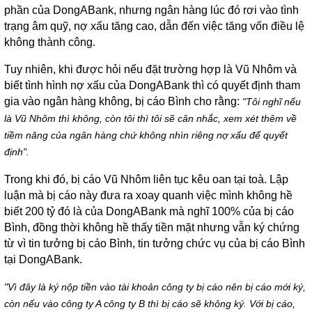
phần của DongABank, nhưng ngân hàng lúc đó rơi vào tình
trạng âm quỹ, nợ xấu tăng cao, dẫn đến việc tăng vốn điều lệ
không thành công.
Tuy nhiên, khi được hỏi nếu đặt trường hợp là Vũ Nhôm và
biết tình hình nợ xấu của DongABank thì có quyết định tham
gia vào ngân hàng không, bị cáo Bình cho rằng:
"Tôi nghĩ nếu
là Vũ Nhôm thì không, còn tôi thì tôi sẽ cân nhắc, xem xét thêm về
tiềm năng của ngân hàng chứ không nhìn riêng nợ xấu để quyết
định".
Trong khi đó, bị cáo Vũ Nhôm liên tục kêu oan tại toà. Lập
luận mà bị cáo này đưa ra xoay quanh việc mình không hề
biết 200 tỷ đó là của DongABank mà nghĩ 100% của bị cáo
Bình, đồng thời không hề thấy tiền mặt nhưng vẫn ký chứng
từ vì tin tưởng bị cáo Bình, tin tưởng chức vụ của bị cáo Bình
tại DongABank.
"Vì đây là ký nộp tiền vào tài khoản công ty bị cáo nên bị cáo mới ký,
còn nếu vào công ty A công ty B thì bị cáo sẽ không ký. Với bị cáo,