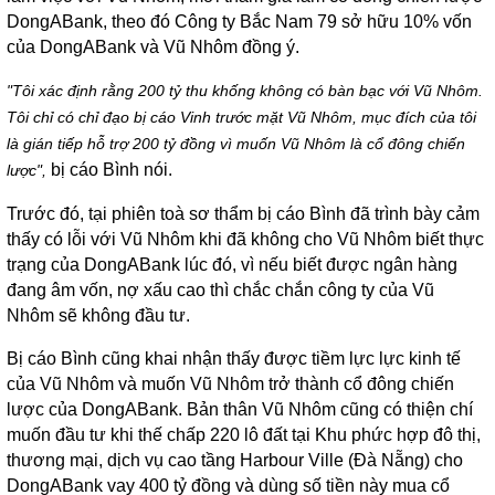
DongABank, theo đó Công ty Bắc Nam 79 sở hữu 10% vốn
của DongABank và Vũ Nhôm đồng ý.
"Tôi xác định rằng 200 tỷ thu khống không có bàn bạc với Vũ Nhôm.
Tôi chỉ có chỉ đạo bị cáo Vinh trước mặt Vũ Nhôm, mục đích của tôi
là gián tiếp hỗ trợ 200 tỷ đồng vì muốn Vũ Nhôm là cổ đông chiến
bị cáo Bình nói.
lược",
Trước đó, tại phiên toà sơ thẩm bị cáo Bình đã trình bày cảm
thấy có lỗi với Vũ Nhôm khi đã không cho Vũ Nhôm biết thực
trạng của DongABank lúc đó, vì nếu biết được ngân hàng
đang âm vốn, nợ xấu cao thì chắc chắn công ty của Vũ
Nhôm sẽ không đầu tư.
Bị cáo Bình cũng khai nhận thấy được tiềm lực lực kinh tế
của Vũ Nhôm và muốn Vũ Nhôm trở thành cổ đông chiến
lược của DongABank. Bản thân Vũ Nhôm cũng có thiện chí
muốn đầu tư khi thế chấp 220 lô đất tại Khu phức hợp đô thị,
thương mại, dịch vụ cao tầng Harbour Ville (Đà Nẵng) cho
DongABank vay 400 tỷ đồng và dùng số tiền này mua cổ