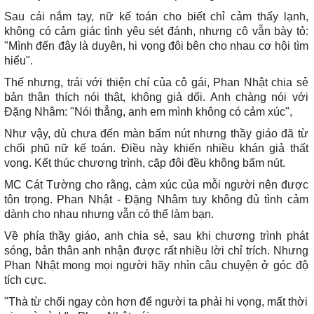
Sau cái nắm tay, nữ kế toán cho biết chỉ cảm thấy lạnh,
không có cảm giác tình yêu sét đánh, nhưng cô vẫn bày tỏ:
"Mình đến đây là duyên, hi vọng đôi bên cho nhau cơ hội tìm
hiểu".
Thế nhưng, trái với thiện chí của cô gái, Phan Nhật chia sẻ
bản thân thích nói thật, không giả dối. Anh chàng nói với
Đặng Nhâm: "Nói thẳng, anh em mình không có cảm xúc",
Như vậy, dù chưa đến màn bấm nút nhưng thầy giáo đã từ
chối phũ nữ kế toán. Điều này khiến nhiều khán giả thất
vọng. Kết thúc chương trình, cặp đôi đều không bấm nút.
MC Cát Tường cho rằng, cảm xúc của mỗi người nên được
tôn trọng. Phan Nhật - Đặng Nhâm tuy không đủ tình cảm
dành cho nhau nhưng vẫn có thể làm bạn.
Về phía thầy giáo, anh chia sẻ, sau khi chương trình phát
sóng, bản thân anh nhận được rất nhiều lời chỉ trích. Nhưng
Phan Nhật mong mọi người hãy nhìn câu chuyện ở góc độ
tích cực.
"Thà từ chối ngay còn hơn để người ta phải hi vọng, mất thời