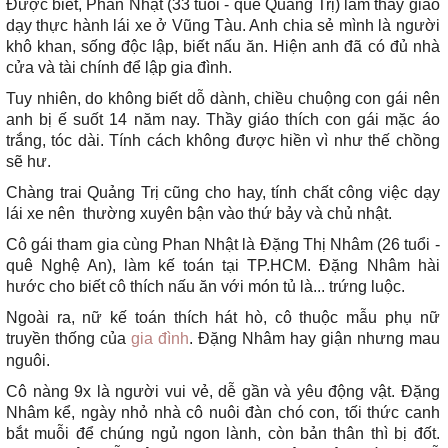
Được biết, Phan Nhật (33 tuổi - quê Quảng Trị) làm thầy giáo
dạy thực hành lái xe ở Vũng Tàu. Anh chia sẻ mình là người
khô khan, sống độc lập, biết nấu ăn. Hiện anh đã có đủ nhà
cửa và tài chính để lập gia đình.
Tuy nhiên, do không biết dỗ dành, chiều chuộng con gái nên
anh bị ế suốt 14 năm nay. Thầy giáo thích con gái mặc áo
trắng, tóc dài. Tính cách không được hiền vì như thế chồng
sẽ hư.
Chàng trai Quảng Trị cũng cho hay, tính chất công việc dạy
lái xe nên thường xuyên bận vào thứ bảy và chủ nhật.
Cô gái tham gia cùng Phan Nhật là Đặng Thị Nhâm (26 tuổi -
quê Nghệ An), làm kế toán tại TP.HCM. Đặng Nhâm hài
hước cho biết cô thích nấu ăn với món tủ là... trứng luộc.
Ngoài ra, nữ kế toán thích hát hò, cô thuộc mẫu phụ nữ
truyền thống của
gia đình
. Đặng Nhâm hay giận nhưng mau
nguôi.
Cô nàng 9x là người vui vẻ, dễ gần và yêu động vật. Đặng
Nhâm kể, ngày nhỏ nhà cô nuôi đàn chó con, tối thức canh
bắt muỗi để chúng ngủ ngon lành, còn bản thân thì bị đốt.