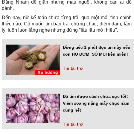
Đặng Nhâm dễ giận nhưng mau nguôi, không cần ai dỗ
dành.
Đến nay, nữ kế toán chưa từng trải qua một mối tình chính
thức nào. Cô muốn tìm bạn trai chững chạc, điềm đạm, tâm
lý, luôn luôn lắng nghe nhưng đừng "lâu lâu mới hiểu".
Đừng tiếc 1 phút đọc tin này nếu
con HO ĐỜM, SỔ MŨI liên miên!
Tin tài trợ
Đã tìm được cách chữa cực tốt:
Viêm xoang nặng mấy chục năm
cũng hết
Tin tài trợ