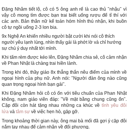
Đặng Nhâm tiết lộ, cô có 5 ông anh rể là cao thủ "nhậu" vì
vậy cô mong tìm được bạn trai biết uống rượu để tỉ thí với
các anh. Bản thân nữ kế toán hóm hỉnh thú nhận, khi buồn
cô tự ngồi uống 2-3 lon bia.
9x Nghệ An khiến nhiều người bật cười khi nói cô thích
người yêu lạnh lùng, nhìn thấy gái là phớt lờ và chỉ hướng
sự chú ý duy nhất tới mình.
Khi tấm rèm được kéo lên, Đặng Nhâm chia sẻ, cô cảm nhận
về Phan Nhật là chàng trai hiền lành.
Trong khi đó, thầy giáo 8x thẳng thắn nêu điểm của mình về
ngoại hình của phụ nữ. Anh nói: "Người đàn ông nào cũng
quan trọng ngoại hình bạn gái".
Khi Đặng Nhâm hỏi cô có ổn với tiêu chuẩn của Phan Nhật
không, nam giáo viên đáp: "Về mặt bằng chung cũng ổn".
Cặp đôi còn hát tặng nhau những ca khúc về
tình yêu đôi
lứa
và
tâm sự
về việc hẹn hò, gặp gỡ.
Trong khoảng thời gian này, ông mai bà mối đã gợi ý cặp đôi
nắm tay nhau để cảm nhận về đối phương.