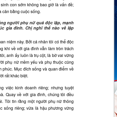
 sinh con sớm không bao giờ là vấn đề;
à cân bằng cuộc sống.
ằng người phụ nữ quá độc lập, mạnh
 gia đình. Chị nghĩ thế nào về lập
uan niệm này. Bởi cá nhân tôi có thể độc
 khi về với gia đình vẫn làm tròn trách
, anh ấy luôn là trụ cột, là bờ vai vững
gười phụ nữ mềm yếu và phụ thuộc cũng
h phúc. Mục đích sống và quan điểm về
i rất khác biệt.
g việc kinh doanh riêng; nhưng tuyệt
à. Quay về với gia đình, chúng tôi đều
i. Tôi tin rằng một người phụ nữ thông
c sống riêng; vừa là hậu phương vững