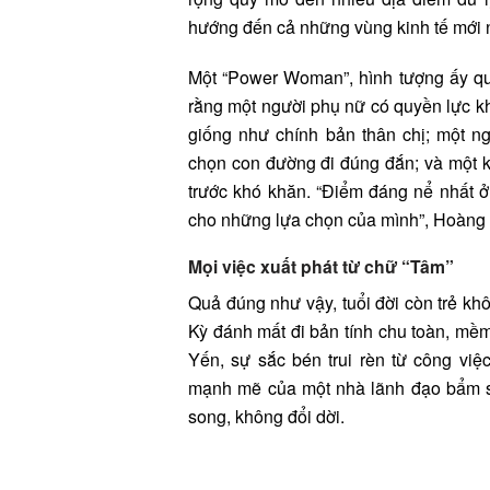
hướng đến cả những vùng kinh tế mới 
Một “Power Woman”, hình tượng ấy qu
rằng một người phụ nữ có quyền lực k
giống như chính bản thân chị; một 
chọn con đường đi đúng đắn; và một k
trước khó khăn. “Điểm đáng nể nhất ở
cho những lựa chọn của mình”, Hoàng 
Mọi việc xuất phát từ chữ “Tâm”
Quả đúng như vậy, tuổi đời còn trẻ kh
Kỳ đánh mất đi bản tính chu toàn, m
Yến, sự sắc bén trui rèn từ công việ
mạnh mẽ của một nhà lãnh đạo bẩm sin
song, không đổi dời.