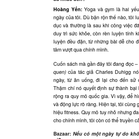
Hoàng Yến:
Yoga và gym là hai yếu
ngày của tôi. Dù bận rộn thế nào, tôi l
dục và thường là sau khi công việc đã
duy trì sức khỏe, còn rèn luyện tính ki
luyện đều đặn, từ những bài dễ cho đ
tâm vượt qua chính mình.
Cuốn sách mà gần đây tôi đang đọc 
quen)
của tác giả Charles Duhigg nó
ngày, từ ăn uống, đi lại cho đến sử 
Thậm chí nó quyết định sự thành bại
rộng ra quy mô quốc gia. Vì vậy, để hì
và động lực rõ ràng. Hiện tại, tôi cùn
hiệu fitness. Quy mô tuy nhỏ nhưng đ
cho chính mình, tôi còn có thể truyền 
Bazaar:
Nếu có một ngày tự do khô