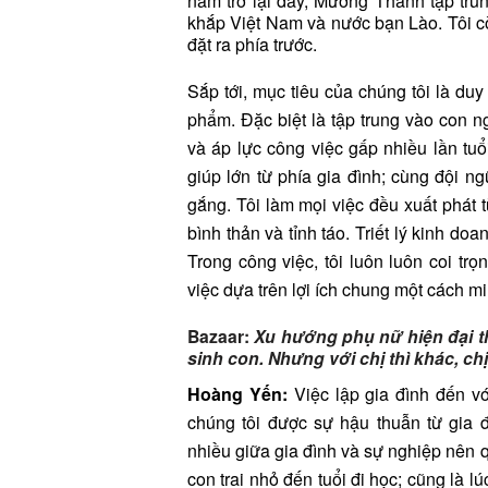
năm trở lại đây, Mường Thanh tập trun
khắp Việt Nam và nước bạn Lào. Tôi c
đặt ra phía trước.
Sắp tới, mục tiêu của chúng tôi là duy 
phẩm. Đặc biệt là tập trung vào con n
và áp lực công việc gấp nhiều lần tuổi
giúp lớn từ phía gia đình; cùng đội ng
gắng. Tôi làm mọi việc đều xuất phát t
bình thản và tỉnh táo. Triết lý kinh do
Trong công việc, tôi luôn luôn coi tr
việc dựa trên lợi ích chung một cách mi
Bazaar:
Xu hướng phụ nữ hiện đại t
sinh con. Nhưng với chị thì khác, ch
Hoàng Yến:
Việc lập gia đình đến vớ
chúng tôi được sự hậu thuẫn từ gia đ
nhiều giữa gia đình và sự nghiệp nên 
con trai nhỏ đến tuổi đi học; cũng là l