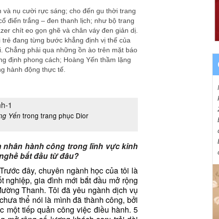
 và nụ cười rực sáng; cho đến gu thời trang
 điển trắng – đen thanh lịch; như bộ trang
azer chít eo gọn ghẽ và chân váy đen giản dị.
 trẻ đang từng bước khẳng định vị thế của
ại. Chẳng phải qua những ồn ào trên mặt báo
hẳng định phong cách; Hoàng Yến thầm lặng
ững hành động thực tế.
trong trang phục Dior
ng Yến
nh nhân hành công trong lĩnh vực kinh
nghề bắt đầu từ đâu?
Trước đây, chuyên ngành học của tôi là
ốt nghiệp, gia đình mới bắt đầu mở rộng
ường Thanh. Tôi đã yêu ngành dịch vụ
chưa thể nói là mình đã thành công, bởi
c một tiếp quản công việc điều hành. 5