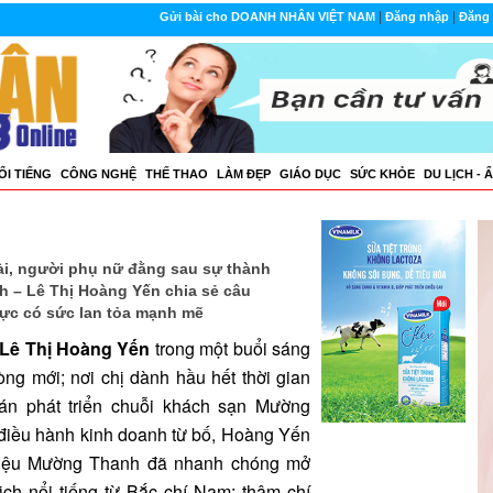
|
|
Gửi bài cho DOANH NHÂN VIỆT NAM
Đăng nhập
Đăng 
ỔI TIẾNG
CÔNG NGHỆ
THẾ THAO
LÀM ĐẸP
GIÁO DỤC
SỨC KHỎE
DU LỊCH - 
i, người phụ nữ đằng sau sự thành
 – Lê Thị Hoàng Yến chia sẻ câu
cực có sức lan tỏa mạnh mẽ
Lê Thị Hoàng Yến
trong một buổi sáng
ng mới; nơi chị dành hầu hết thời gian
n phát triển chuỗi khách sạn Mường
 điều hành kinh doanh từ bố, Hoàng Yến
 hiệu Mường Thanh đã nhanh chóng mở
ch nổi tiếng từ Bắc chí Nam; thậm chí