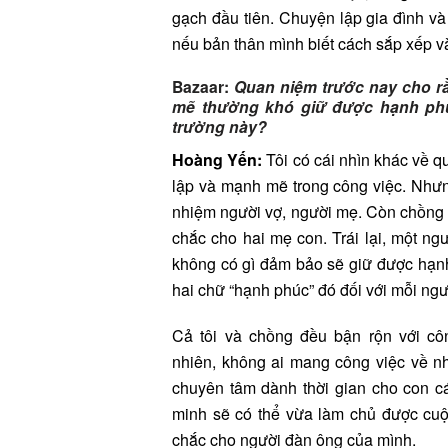
gạch đầu tiên. Chuyện lập gia đình và
nếu bản thân mình biết cách sắp xếp v
Bazaar:
Quan niệm trước nay cho r
mẽ thường khó giữ được hạnh phúc
trường này?
Hoàng Yến:
Tôi có cái nhìn khác về q
lập và mạnh mẽ trong công việc. Nhưng
nhiệm người vợ, người mẹ. Còn chồng tôi
chắc cho hai mẹ con. Trái lại, một n
không có gì đảm bảo sẽ giữ được hạn
hai chữ “hạnh phúc” đó đối với mỗi ngườ
Cả tôi và chồng đều bận rộn với côn
nhiên, không ai mang công việc về nh
chuyên tâm dành thời gian cho con cá
minh sẽ có thể vừa làm chủ được cuộ
chắc cho người đàn ông của mình.