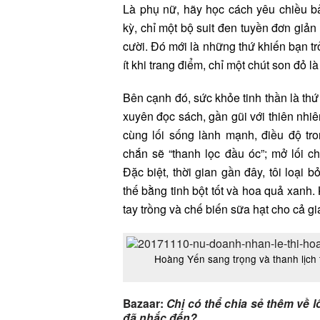
Là phụ nữ, hãy học cách yêu chiều b
kỳ, chỉ một bộ suit đen tuyền đơn giản t
cười. Đó mới là những thứ khiến bạn tr
ít khi trang điểm, chỉ một chút son đỏ là
Bên cạnh đó, sức khỏe tinh thần là thứ
xuyên đọc sách, gần gũi với thiên nhi
cùng lối sống lành mạnh, điều độ tr
chắn sẽ “thanh lọc đầu óc”; mở lối c
Đặc biệt, thời gian gần đây, tôi loại
thế bằng tinh bột tốt và hoa quả xanh. 
tay trồng và chế biến sữa hạt cho cả gi
Hoàng Yến sang trọng và thanh lịch 
Bazaar:
Chị có thể chia sẻ thêm về 
đã nhắc đến?