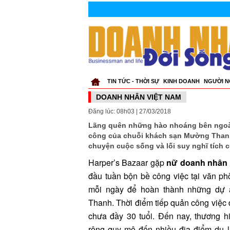
TIN TỨC - THỜI SỰ
KINH DOANH
NGƯỜI N
DOANH NHÂN VIỆT NAM
Đăng lúc: 08h03 | 27/03/2018
Lãng quên những hào nhoáng bên ngoà
công của chuỗi khách sạn Mường Thanh
chuyện cuộc sống và lối suy nghĩ tích 
Harper’s Bazaar gặp
nữ doanh nhân 
đầu tuần bộn bề công việc tại văn phò
mỗi ngày để hoàn thành những dự á
Thanh. Thời điểm tiếp quản công việc
chưa đầy 30 tuổi. Đến nay, thương
rộng quy mô đến nhiều địa điểm du lị