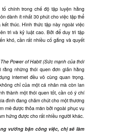
 tố chính trong chế độ tập luyện hằng
uôn dành ít nhất 30 phút cho việc tập thể
 kết thúc. Hình thức tập này ngoài việc
ên trì và kỷ luật cao. Bởi để duy trì tập
ến khó, cần rất nhiều cố gắng và quyết
–
The Power of Habit (Sức mạnh của thói
i rằng những thói quen đơn giản hằng
dụng internet đều vô cùng quan trọng.
 không chỉ của một cá nhân mà còn lan
nh thành một thói quen tốt, cần có ý chí
g gia đình đang chăm chút cho một thương
am mê được thỏa mãn bởi ngoài phục vụ
cảm hứng được cho rất nhiều người khác.
ng vướng bận công việc, chị sẽ làm