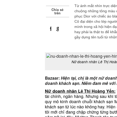
Từ ánh mắt nhìn trực diện
Chia sẻ
chuộng những tông màu cổ
trên
phục Dior với chiếc áo bl
Cô đại diện cho lớp người
mình trong xã hội hiện đ
hay phải la thật to để k
on
on
gầy dựng tên tuổi từ nh
Facebook
Google
Plus
Nữ doanh nhân Lê Thị Hoà
Bazaar:
Hiện tại, chị là một nữ doa
doanh khách sạn. Niềm đam mê với 
Nữ doanh nhân Lê Thị Hoàng Yến:
tài chính, ngân hàng. Nhưng sau khi t
quy mô kinh doanh chuỗi khách sạn M
khách sạn từ lúc nào không hay. Hiện 
tôi mới chỉ đang chập chững từng bướ