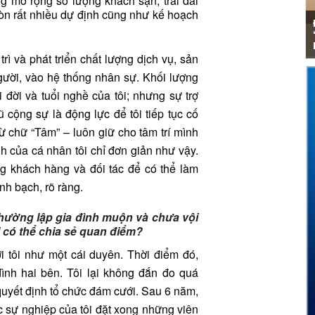
g mở rộng số lượng khách sạn; trải dài
òn rất nhiều dự định cũng như kế hoạch
trì và phát triển chất lượng dịch vụ, sản
gười, vào hệ thống nhân sự. Khối lượng
 đời và tuổi nghề của tôi; nhưng sự trợ
ũ cộng sự là động lực để tôi tiếp tục cố
ừ chữ “Tâm” – luôn giữ cho tâm trí mình
anh của cá nhân tôi chỉ đơn giản như vậy.
ọng khách hàng và đối tác để có thể làm
nh bạch, rõ ràng.
hường lập gia đình muộn và chưa vội
ị có thể chia sẻ quan điểm?
i tôi như một cái duyên. Thời điểm đó,
ình hai bên. Tôi lại không đắn đo quá
quyết định tổ chức đám cưới. Sau 6 năm,
úc sự nghiệp của tôi đặt xong những viên