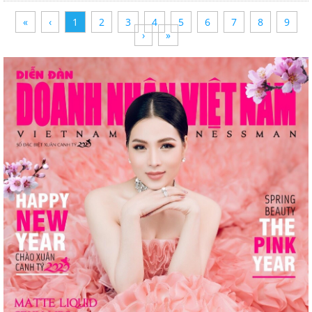
«
‹
1
2
3
4
5
6
7
8
9
›
»