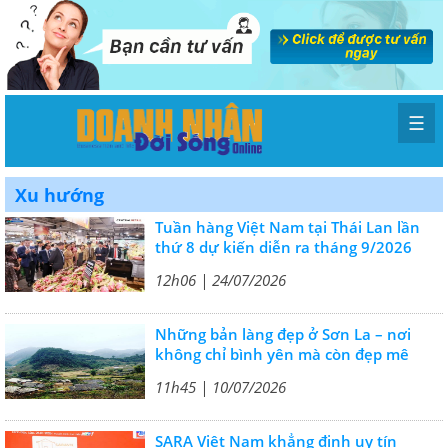
☰
Xu hướng
Tuần hàng Việt Nam tại Thái Lan lần
thứ 8 dự kiến diễn ra tháng 9/2026
12h06 | 24/07/2026
Những bản làng đẹp ở Sơn La – nơi
không chỉ bình yên mà còn đẹp mê
11h45 | 10/07/2026
SARA Việt Nam khẳng định uy tín