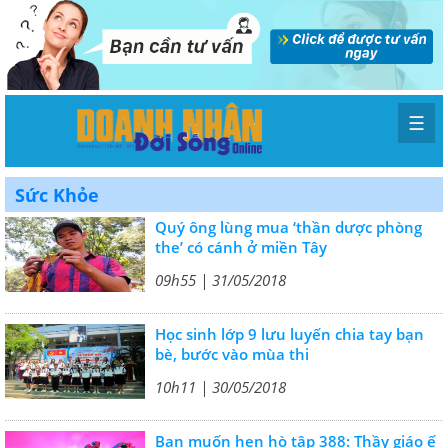
☰
Sức Khỏe
Quý ông lùng mua ‘thần dược phòng
the’ có cánh ở miền Tây
09h55 | 31/05/2018
Học sinh lớp 9 lưu luyến chia tay bạn
bè, bước vào mùa thi
10h11 | 30/05/2018
Bạn muốn hẹn hò tập 388: Thầy giáo ế