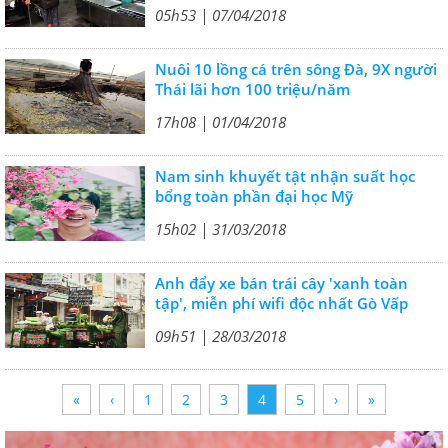
05h53 | 07/04/2018
Nuôi 10 lồng cá trên sông Đà, 9X người
Thái lãi hơn 100 triệu/năm
17h08 | 01/04/2018
Nam sinh khuyết tật nhận suất học
bổng toàn phần đại học Mỹ
15h02 | 31/03/2018
Anh đẩy xe bán trái cây 'xanh toàn
tập', miễn phí wifi độc nhất Gò Vấp
09h51 | 28/03/2018
«
‹
1
2
3
4
5
›
»