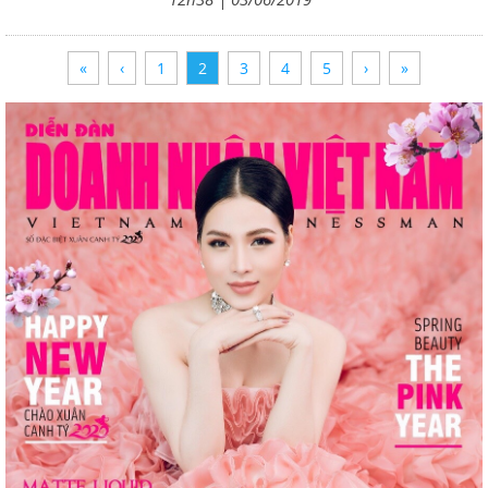
«
‹
1
2
3
4
5
›
»