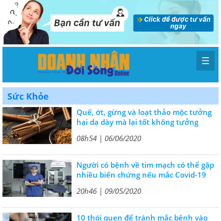
☰
Sức Khỏe
Quế, ớt, gừng và loạt thảo mộc tưởng
hại dạ dày mà lại tốt không tưởng
08h54 | 06/06/2020
Người có bệnh về tim mạch có thể gặp
nhiều biến chứng nếu mắc Covid-19
20h46 | 09/05/2020
10 thói quen để tránh mắc bệnh vào