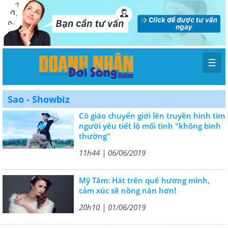
☰
Sao - Showbiz
Cô giáo chuyển giới lên truyền hình tìm
người yêu tiết lộ mối tình "không bình
thường"
11h44 | 06/06/2019
Mỹ Tâm: Hát trên quê hương mình,
cảm xúc sẽ nồng nàn hơn!
20h10 | 01/06/2019