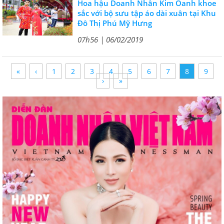
Hoa hậu Doanh Nhân Kim Oanh khoe
sắc với bộ sưu tập áo dài xuân tại Khu
Đô Thị Phú Mỹ Hưng
07h56 | 06/02/2019
«
‹
1
2
3
4
5
6
7
8
9
›
»