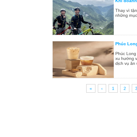
Khi doanh
Thay vì tậ
những mục 
Phúc Long
Phúc Long 
xu hướng v
dịch vụ ăn 
«
‹
1
2