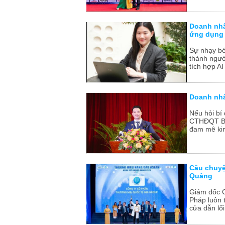
Doanh nhâ
ứng dụng 
Sự nhạy bén
thành người
tích hợp AI
Doanh nhâ
Nếu hỏi bí
CTHĐQT BBB
đam mê kin
Câu chuyệ
Quảng
Giám đốc 
Pháp luôn 
cửa dẫn lối