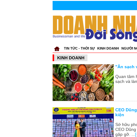
TIN TỨC - THỜI SỰ
KINH DOANH
NGƯỜI N
KINH DOANH
"Ăn sạch 
Quan tâm h
sạch và là
CEO Dũng 
kiện
Sở hữu pho
CEO Dũng S
gặp gỡ. ...
[