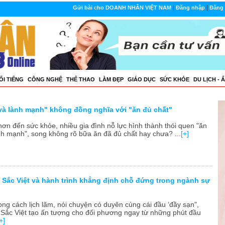
|
|
Gửi bài cho DOANH NHÂN VIỆT NAM
Đăng nhập
Đăng 
ỔI TIẾNG
CÔNG NGHỆ
THẾ THAO
LÀM ĐẸP
GIÁO DỤC
SỨC KHỎE
DU LỊCH - 
và lành mạnh" không đồng nghĩa với "ăn đủ chất"
ơn đến sức khỏe, nhiều gia đình nỗ lực hình thành thói quen "ăn
nh mạnh", song không rõ bữa ăn đã đủ chất hay chưa? ...
[+]
Sắc Việt và hành trình khẳng định chỗ đứng trong ngành sự
ng cách lịch lãm, nói chuyện có duyên cùng cái đầu ‘đầy sạn",
ắc Việt tạo ấn tượng cho đối phương ngay từ những phút đầu
+]