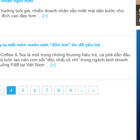
 nhân nghỉ hưu
n hưởng tuổi già, nhiều doanh nhân vẫn miệt mài dấn bước cho
đích cao đẹp hơn. ...
[+]
 ra mắt món nước mới “đốn tim” tín đồ yêu trà
Coffee & Tea là một trong những thương hiệu trà, cà phê dẫn đầu
à luôn tạo nên cơn sốt "độc nhất vô nhị" trong ngành kinh doanh
uống F&B tại Việt Nam. ...
[+]
3
4
5
6
7
8
9
›
»