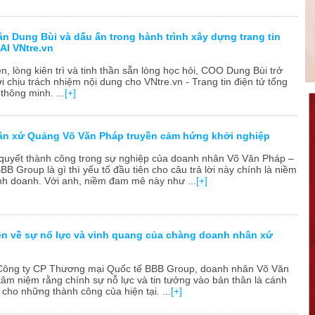
n Dung Bùi và dấu ấn trong hành trình xây dựng trang tin
AI VNtre.vn
, lòng kiên trì và tinh thần sẵn lòng học hỏi, COO Dung Bùi trở
 chịu trách nhiệm nội dung cho VNtre.vn - Trang tin điện tử tổng
 thông minh. ...
[+]
n xứ Quảng Võ Văn Pháp truyền cảm hứng khởi nghiệp
 quyết thành công trong sự nghiệp của doanh nhân Võ Văn Pháp –
 Group là gì thì yếu tố đầu tiên cho câu trả lời này chính là niềm
h doanh. Với anh, niềm đam mê này như ...
[+]
n về sự nổ lực và vinh quang của chàng doanh nhân xứ
Công ty CP Thương mại Quốc tế BBB Group, doanh nhân Võ Văn
tâm niệm rằng chính sự nỗ lực và tin tưởng vào bản thân là cánh
 cho những thành công của hiện tại. ...
[+]