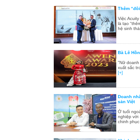
Thêm “đôi
Việc Acuit
là tạo “th
hệ sinh thá
Bà Lê Hồn
"Nữ doanh 
xuất sắc t
[+]
Doanh nhâ
sản Việt
Ở tuổi ngo
nghiệp với
chinh phục 