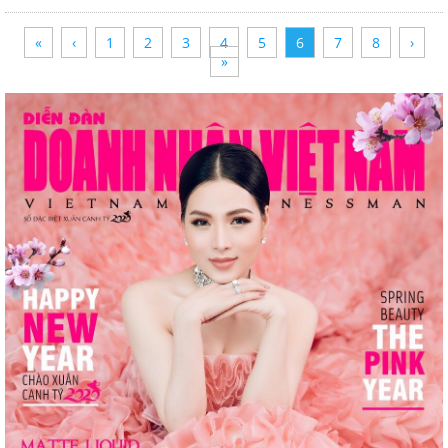
«
‹
1
2
3
4
5
6
7
8
›
»