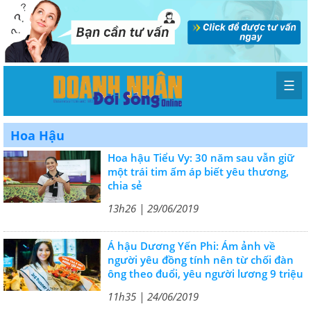
☰
Hoa Hậu
Hoa hậu Tiểu Vy: 30 năm sau vẫn giữ
một trái tim ấm áp biết yêu thương,
chia sẻ
13h26 | 29/06/2019
Á hậu Dương Yến Phi: Ám ảnh về
người yêu đồng tính nên từ chối đàn
ông theo đuổi, yêu người lương 9 triệu
11h35 | 24/06/2019