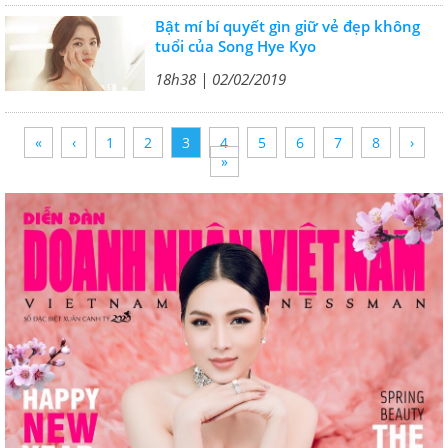
Bật mí bí quyết gìn giữ vẻ đẹp không
tuổi của Song Hye Kyo
18h38 | 02/02/2019
«
‹
1
2
3
4
5
6
7
8
›
»