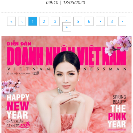
09h10 | 18/05/2020
«
‹
1
2
3
4
5
6
7
8
›
»