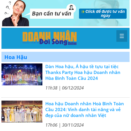
☰
Hoa Hậu
Dàn Hoa hậu, Á hậu tề tựu tại tiệc
Thanks Party Hoa hậu Doanh nhân
Hòa Bình Toàn Cầu 2024
11h38 | 06/12/2024
Hoa hậu Doanh nhân Hoà Bình Toàn
Cầu 2024: Vinh danh tài năng và vẻ
đẹp của nữ doanh nhân Việt
17h06 | 30/11/2024