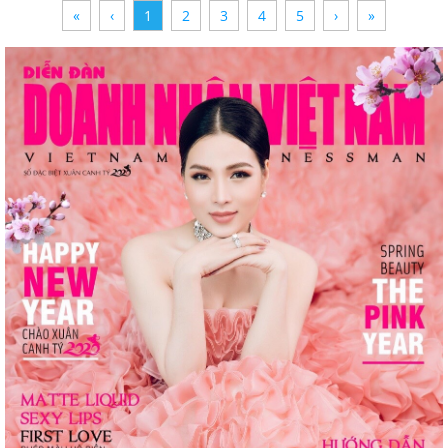
«
‹
1
2
3
4
5
›
»