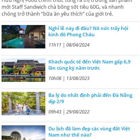
Hữu Nghị Food chính thức tung ra thị trường sản phẩm
mới Staff Sandwich chà bông sốt tiêu 60G, và nhanh
chóng trở thành “bữa ăn yêu thích” của giới trẻ.
Nghỉ lễ này đi đâu? Nô nức trẩy hội
kinh đô Phong Châu
11h11 | 08/04/2024
Khách quốc tế đến Việt Nam gấp 6,9
lần cùng kỳ năm trước
10h08 | 13/08/2023
Ba lý do nhất định phải đến Đà Nẵng
dịp 2/9
09h43 | 29/08/2022
Du lịch đã làm đẹp các vùng đất Việt
Nam như thế nào?