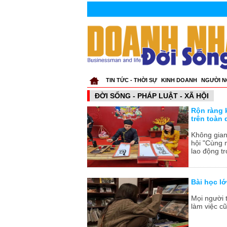
TIN TỨC - THỜI SỰ
KINH DOANH
NGƯỜI N
ĐỜI SỐNG - PHÁP LUẬT - XÃ HỘI
Rộn ràng 
trên toàn
Không gian
hội "Cùng n
lao động t
Bài học lớ
Mọi người t
làm việc cũ