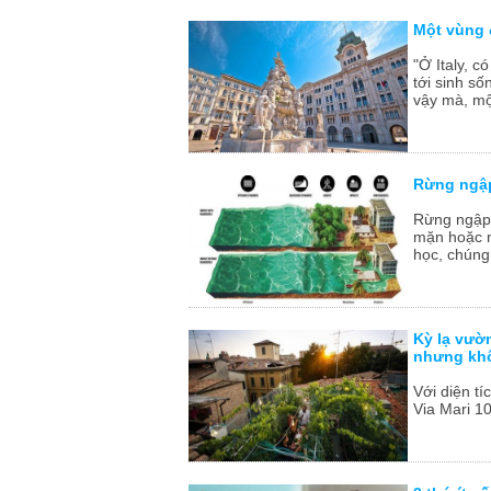
Một vùng đ
"Ở Italy, c
tới sinh số
vậy mà, một
Rừng ngập
Rừng ngập 
mặn hoặc n
học, chúng 
Kỳ lạ vườ
nhưng kh
Với diện t
Via Mari 10