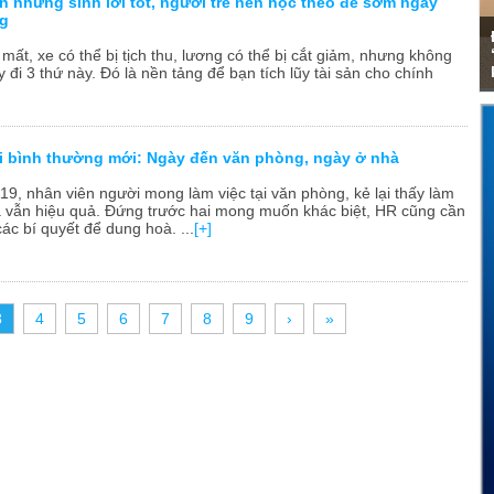
ốn nhưng sinh lời tốt, người trẻ nên học theo để sớm ngày
ng
mất, xe có thể bị tịch thu, lương có thể bị cắt giảm, nhưng không
ấy đi 3 thứ này. Đó là nền tảng để bạn tích lũy tài sản cho chính
ời bình thường mới: Ngày đến văn phòng, ngày ở nhà
19, nhân viên người mong làm việc tại văn phòng, kẻ lại thấy làm
hà vẫn hiệu quả. Đứng trước hai mong muốn khác biệt, HR cũng cần
các bí quyết để dung hoà. ...
[+]
3
4
5
6
7
8
9
›
»