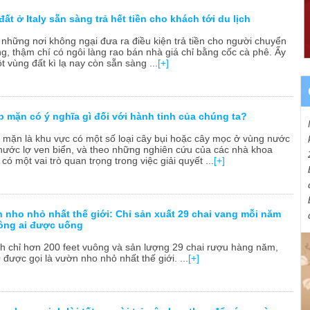
ất ở Italy sẵn sàng trả hết tiền cho khách tới du lịch
ó những nơi không ngại đưa ra điều kiện trả tiền cho người chuyển
ng, thậm chí có ngôi làng rao bán nhà giá chỉ bằng cốc cà phê. Ấy
 vùng đất kì lạ nay còn sẵn sàng ...
[+]
 mặn có ý nghĩa gì đối với hành tinh của chúng ta?
mặn là khu vực có một số loại cây bụi hoặc cây mọc ở vùng nước
ước lợ ven biển, và theo những nghiên cứu của các nhà khoa
có một vai trò quan trọng trong việc giải quyết ...
[+]
n nho nhỏ nhất thế giới: Chỉ sản xuất 29 chai vang mỗi năm
ông ai được uống
ích chỉ hơn 200 feet vuông và sản lượng 29 chai rượu hàng năm,
 được gọi là vườn nho nhỏ nhất thế giới. ...
[+]