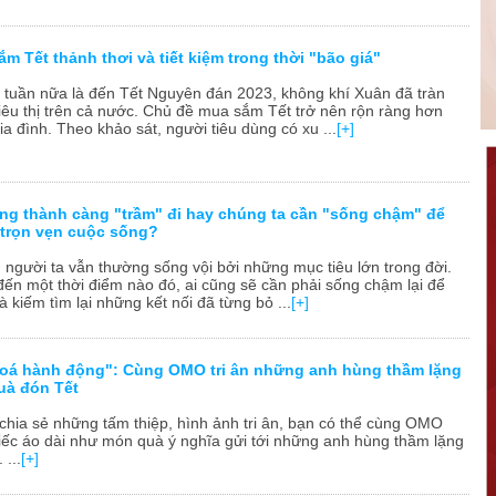
ắm Tết thảnh thơi và tiết kiệm trong thời "bão giá"
i tuần nữa là đến Tết Nguyên đán 2023, không khí Xuân đã tràn
iêu thị trên cả nước. Chủ đề mua sắm Tết trở nên rộn ràng hơn
ia đình. Theo khảo sát, người tiêu dùng có xu ...
[+]
ng thành càng "trầm" đi hay chúng ta cần "sống chậm" để
trọn vẹn cuộc sống?
, người ta vẫn thường sống vội bởi những mục tiêu lớn trong đời.
đến một thời điểm nào đó, ai cũng sẽ cần phải sống chậm lại để
à kiếm tìm lại những kết nối đã từng bỏ ...
[+]
hoá hành động": Cùng OMO tri ân những anh hùng thầm lặng
uà đón Tết
 chia sẻ những tấm thiệp, hình ảnh tri ân, bạn có thể cùng OMO
chiếc áo dài như món quà ý nghĩa gửi tới những anh hùng thầm lặng
 ...
[+]