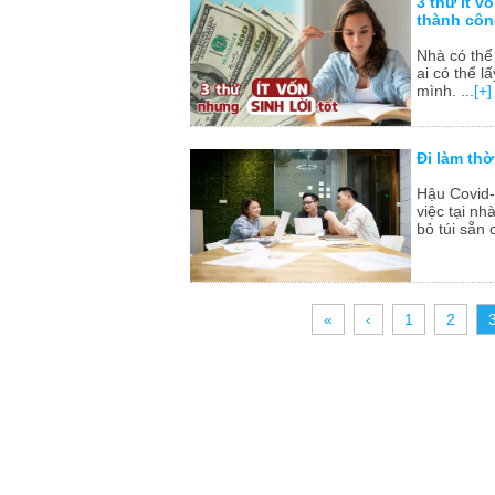
3 thứ ít v
thành cô
Nhà có thể 
ai có thể l
mình. ...
[+]
Đi làm th
Hậu Covid-
việc tại n
bỏ túi sẵn 
«
‹
1
2