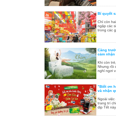
Bí quyết s
Chỉ còn ha
ngập các s
trong các g
Càng trưở
cảm nhận 
Khi còn trẻ
Nhưng rồi 
nghỉ ngơi v
"Biết ơn 
và nhận q
Ngoài việc
trang trí 
dịp Tết này.