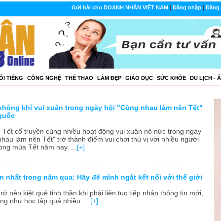
|
|
Gửi bài cho DOANH NHÂN VIỆT NAM
Đăng nhập
Đăng 
ỔI TIẾNG
CÔNG NGHỆ
THẾ THAO
LÀM ĐẸP
GIÁO DỤC
SỨC KHỎE
DU LỊCH - 
không khí vui xuân trong ngày hội "Cùng nhau làm nên Tết"
 quốc
 Tết cổ truyền cùng nhiều hoạt động vui xuân nô nức trong ngày
hau làm nên Tết" trở thành điểm vui chơi thú vị với nhiều người
rong mùa Tết năm nay. ...
[+]
n nhất trong năm qua: Hãy để mình ngắt kết nối với thế giới
rở nên kiệt quệ tinh thần khi phải liên tục tiếp nhận thông tin mới,
ng như học tập quá nhiều. ...
[+]