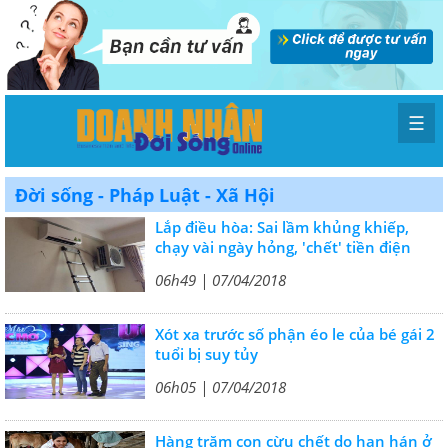
☰
Đời sống - Pháp Luật - Xã Hội
Lắp điều hòa: Sai lầm khủng khiếp,
chạy vài ngày hỏng, 'chết' tiền điện
06h49 | 07/04/2018
Xót xa trước số phận éo le của bé gái 2
tuổi bị suy tủy
06h05 | 07/04/2018
Hàng trăm con cừu chết do hạn hán ở