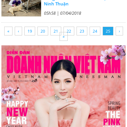
Ninh Thuận
05h58 | 07/04/2018
«
‹
19
20
21
22
23
24
25
›
»