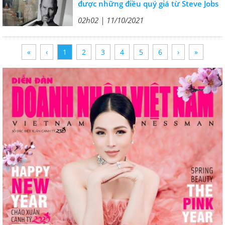
được những điều quý giá từ Steve Jobs
02h02 | 11/10/2021
«
‹
1
2
3
4
5
6
›
»