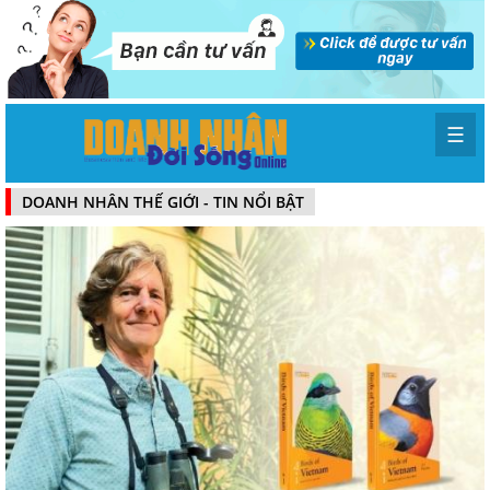
☰
DOANH NHÂN THẾ GIỚI - TIN NỔI BẬT