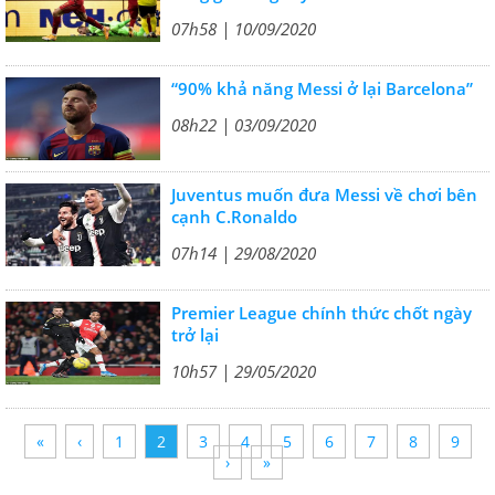
07h58 | 10/09/2020
“90% khả năng Messi ở lại Barcelona”
08h22 | 03/09/2020
Juventus muốn đưa Messi về chơi bên
cạnh C.Ronaldo
07h14 | 29/08/2020
Premier League chính thức chốt ngày
trở lại
10h57 | 29/05/2020
«
‹
1
2
3
4
5
6
7
8
9
›
»