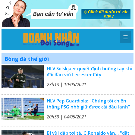
☰
Bóng đá thế giới
HLV Solskjaer quyết định buông tay khi
đối đầu với Leicester City
23h13 | 10/05/2021
HLV Pep Guardiola: "Chúng tôi chiến
thắng PSG nhờ giữ được cái đầu lạnh"
20h59 | 04/05/2021
Bị vùi dập tơi tả, C.Ronaldo vẫn... "đắt