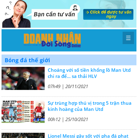
☰
Bóng đá thế giới
Choáng với số tiền khổng lồ Man Utd
chi ra để… sa thải HLV
07h49 | 20/11/2021
Sự trùng hợp thú vị trong 5 trận thua
kinh hoàng của Man Utd
00h12 | 25/10/2021
Lionel Messi gây sốt với pha đá phạt