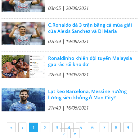
03h55 | 20/09/2021
C.Ronaldo đá 3 trận bằng cả mùa giải
của Alexis Sanchez và Di Maria
02h59 | 19/09/2021
Ronaldinho khiến đội tuyển Malaysia
gặp rắc rối khó đỡ
22h34 | 19/05/2021
Lật kèo Barcelona, Messi sẽ hưởng
lương siêu khủng ở Man City?
21h49 | 16/05/2021
«
‹
1
2
3
4
5
6
7
8
9
›
»