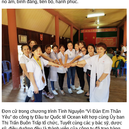
no ấm, bình đẳng, tiến bộ, hạnh phúc.
Đơn cử trong chương trình Tình Nguyện “Vì Đàn Em Thân
Yêu” do công ty Đầu tư Quốc tế Ocean kết hợp cùng Ủy ban
Thị Trấn Buôn Trấp tổ chức, Tuyết cùng các y bác sỹ, dược
sỹ, điều dưỡng đều là thành viên của công ty đã trao hàng