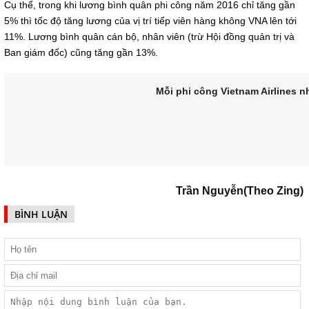
Cụ thể, trong khi lương bình quân phi công năm 2016 chỉ tăng gần
5% thì tốc độ tăng lương của vị trí tiếp viên hàng không VNA lên tới
11%. Lương bình quân cán bộ, nhân viên (trừ Hội đồng quản trị và
Ban giám đốc) cũng tăng gần 13%.
Mỗi phi công Vietnam Airlines n
Trần Nguyễn(Theo Zing)
Năm 2016, mức lương bình quân củ
115,3 triệu đồng/tháng, tương đươ
BÌNH LUẬN
hơn thù lao các lãnh đạo hãng nà