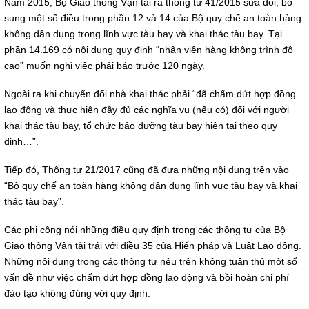
Năm 2015, Bộ Giao thông Vận tải ra thông tư 41/2015 sửa đổi, bổ
sung một số điều trong phần 12 và 14 của Bộ quy chế an toàn hàng
không dân dụng trong lĩnh vực tàu bay và khai thác tàu bay. Tại
phần 14.169 có nội dung quy định “nhân viên hàng không trình độ
cao” muốn nghỉ việc phải báo trước 120 ngày.
Ngoài ra khi chuyển đổi nhà khai thác phải “đã chấm dứt hợp đồng
lao động và thực hiện đầy đủ các nghĩa vụ (nếu có) đối với người
khai thác tàu bay, tổ chức bảo dưỡng tàu bay hiện tại theo quy
định…”.
Tiếp đó, Thông tư 21/2017 cũng đã đưa những nội dung trên vào
“Bộ quy chế an toàn hàng không dân dụng lĩnh vực tàu bay và khai
thác tàu bay”.
Các phi công nói những điều quy định trong các thông tư của Bộ
Giao thông Vận tải trái với điều 35 của Hiến pháp và Luật Lao động.
Những nội dung trong các thông tư nêu trên không tuân thủ một số
vấn đề như việc chấm dứt hợp đồng lao động và bồi hoàn chi phí
đào tạo không đúng với quy định.