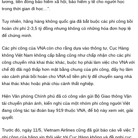
lương, tiền đóng bảo hiểm xã hội, bảo hiểm y tế cho người học
trong thời gian đi học…”.
Tuy nhiên, hãng hàng không quốc gia đã bắt buộc các phi công bồi
hoàn chi phí 2-3,5 tỷ đồng nhưng không có những hóa đơn hợp lệ
để chứng minh.
Các phi công của VNA còn cho rằng dựa vào thông tư, Cục Hàng
không Việt Nam không cấp bằng cũng như chấp nhận cho các phi
công chuyển nhà khai thác khác, buộc họ phải làm việc cho VNA với
chế độ đãi ngộ thấp hơn mặt bằng chung của phi công, đẩy họ lâm
vào cảnh phải bồi hoàn cho VNA số tiền phi lý để chuyển sang nhà
khai thác khác hoặc phải chịu cảnh thất nghiệp.
Hiện Văn phòng Chính phủ đã có công văn gửi Bộ Giao thông Vận
tải chuyển phản ánh, kiến nghị của một nhóm phi công người Việt
đang công tác tại đoàn bay 919 thuộc VNA, để bộ này xem xét, giải
quyết.
Trước đó, ngày 11/5, Vietnam Airlines cũng đã gửi báo cáo về việc 7
phi công của hãng xin thôi việc tới Cục Hàng không và đề nghị cục