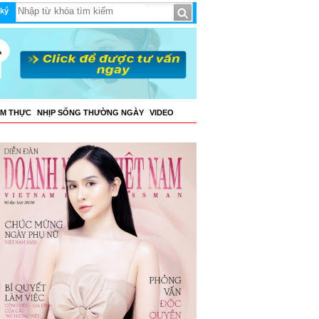
ký
ẨM THỰC
NHỊP SỐNG THƯỜNG NGÀY
VIDEO