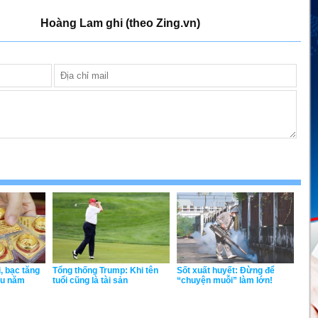
Hoàng Lam ghi (theo Zing.vn)
 đàn ông nghi có liên quan đến đường dây đánh cá độ với trị giá
 tỷ đồng bị công an bắt khi đang chuẩn bị vào Sài Gòn lẩn trốn.
, bạc tăng
Tổng thống Trump: Khi tên
Sốt xuất huyết: Đừng để
ầu năm
tuổi cũng là tài sản
“chuyện muỗi” làm lớn!