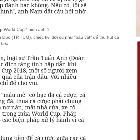
p đánh bạc không. Nếu có, tôi sẽ
chính", anh Nam đặt câu hỏi nhờ
ủ Đức (TP.HCM), chiếc tivi đời cũ như "báu vật" để thu hút cả
 hoạ.
m, luật sư Trần Tuấn Anh (Đoàn
ục đích tăng tính hấp dẫn khi
d Cup 2018, một số người xem
 quả của trận đấu. Với nhiều
chỉ để cho vui.
 "máu mê" cờ bạc đã cá cược, cá
ng đá, thua cá cược phải chung
 nợ nần, mất nhà cửa, xe cộ.
ể trong mùa World Cup. Pháp
õ các biện pháp xử lý hành vi cá
dùng tiền để cá cược giữa các cá