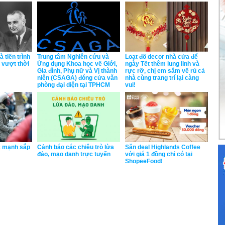
 tiến trình
Trung tâm Nghiên cứu và
Loạt đồ decor nhà cửa để
 vượt thời
Ứng dụng Khoa học về Giới,
ngày Tết thêm lung linh và
Gia đình, Phụ nữ và Vị thành
rực rỡ, chị em sắm về rủ cả
niên (CSAGA) đóng cửa văn
nhà cùng trang trí lại càng
phòng đại diện tại TPHCM
vui!
c mạnh sắp
Cảnh báo các chiêu trò lừa
Săn deal Highlands Coffee
đảo, mạo danh trực tuyến
với giá 1 đồng chỉ có tại
ShopeeFood!