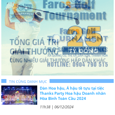
TIN CÙNG DANH MỤC
Dàn Hoa hậu, Á hậu tề tựu tại tiệc
Thanks Party Hoa hậu Doanh nhân
Hòa Bình Toàn Cầu 2024
11h38 | 06/12/2024