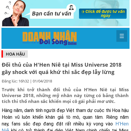
☰
HOA HẬU
Đối thủ của H'Hen Niê tại Miss Universe 2018
gây shock với quá khứ thi sắc đẹp lẫy lừng
Đăng lúc: 16h32 | 01/04/2018
Trước khi trở thành đối thủ của H'Hen Niê tại Miss
Universe 2018, những mỹ nhân này từng có bảng thành
tích thi thố nhan sắc khiến mọi cô gái phải mơ ước.
Hàng năm, danh tính người đẹp Việt tham dự cuộc thi Hoa hậu
Hoàn vũ luôn khiến khán giả tò mò, quan tâm. Riêng năm
nay, fans sắc đẹp đang đặt rất nhiều kỳ vọng vào
H'Hen
khi cô trở thành đại diện Việt Nam chinh chiến tại Miss
Niê