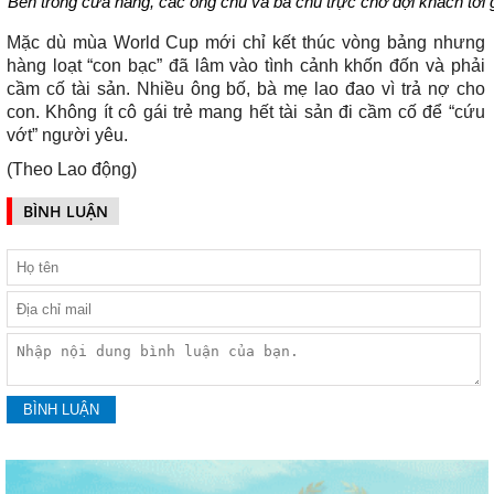
Bên trong cửa hàng, các ông chủ và bà chủ trực chờ đợi khách tới g
Mặc dù mùa World Cup mới chỉ kết thúc vòng bảng nhưng
hàng loạt “con bạc” đã lâm vào tình cảnh khốn đốn và phải
cầm cố tài sản. Nhiều ông bố, bà mẹ lao đao vì trả nợ cho
con. Không ít cô gái trẻ mang hết tài sản đi cầm cố để “cứu
vớt” người yêu.
(Theo Lao động)
BÌNH LUẬN