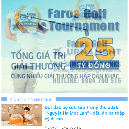
TIN CÙNG DANH MỤC
Độc đáo bộ sưu tập Trung thu 2026
“Nguyệt Hạ Mộc Lan” - dấu ấn ba thập
kỷ di sản
12h13 | 24/07/2026