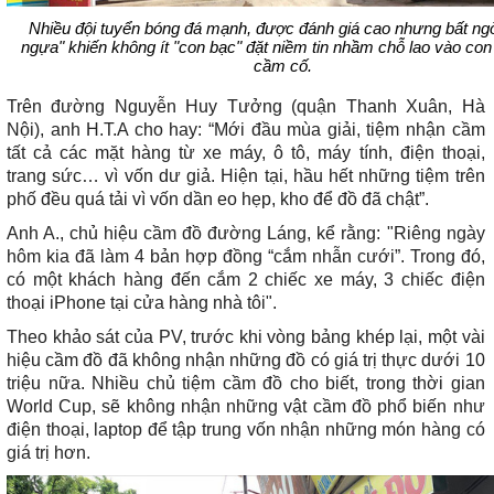
Nhiều đội tuyển bóng đá mạnh, được đánh giá cao nhưng bất ng
ngựa" khiến không ít "con bạc" đặt niềm tin nhầm chỗ lao vào co
cầm cố.
Trên đường Nguyễn Huy Tưởng (quận Thanh Xuân, Hà
Nội), anh H.T.A cho hay: “Mới đầu mùa giải, tiệm nhận cầm
tất cả các mặt hàng từ xe máy, ô tô, máy tính, điện thoại,
trang sức… vì vốn dư giả. Hiện tại, hầu hết những tiệm trên
phố đều quá tải vì vốn dần eo hẹp, kho để đồ đã chật”.
Anh A., chủ hiệu cầm đồ đường Láng, kể rằng: "Riêng ngày
hôm kia đã làm 4 bản hợp đồng “cắm nhẫn cưới”. Trong đó,
có một khách hàng đến cắm 2 chiếc xe máy, 3 chiếc điện
thoại iPhone tại cửa hàng nhà tôi".
Theo khảo sát của PV, trước khi vòng bảng khép lại, một vài
hiệu cầm đồ đã không nhận những đồ có giá trị thực dưới 10
triệu nữa. Nhiều chủ tiệm cầm đồ cho biết, trong thời gian
World Cup, sẽ không nhận những vật cầm đồ phổ biến như
điện thoại, laptop để tập trung vốn nhận những món hàng có
giá trị hơn.