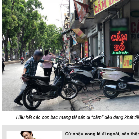
Hầu hết các con bạc mang tài sản đi “cầm” đều đang khát tiề
Cứ nhậu xong là đi ngoài, cẩn thậ