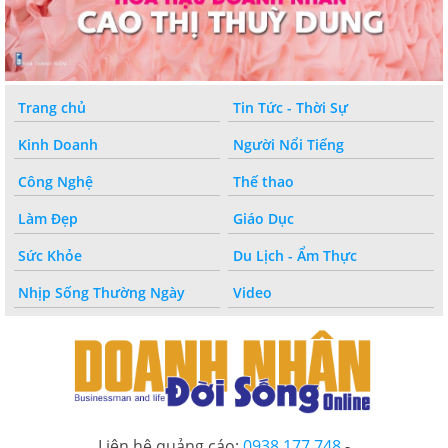
Trang chủ
Tin Tức - Thời Sự
Kinh Doanh
Người Nổi Tiếng
Công Nghệ
Thế thao
Làm Đẹp
Giáo Dục
Sức Khỏe
Du Lịch - Ẩm Thực
Nhịp Sống Thường Ngày
Video
Liên hệ quảng cáo:
0938 177 748
-