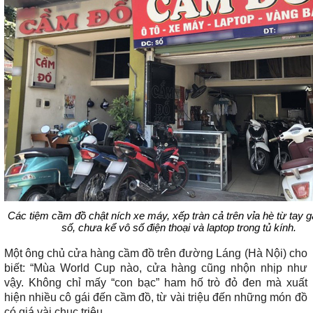
Các tiệm cầm đồ chật ních xe máy, xếp tràn cả trên vỉa hè từ tay 
số, chưa kể vô số điện thoại và laptop trong tủ kính.
Một ông chủ cửa hàng cầm đồ trên đường Láng (Hà Nội) cho
biết: “Mùa World Cup nào, cửa hàng cũng nhộn nhịp như
vậy. Không chỉ mấy “con bạc” ham hố trò đỏ đen mà xuất
hiện nhiều cô gái đến cầm đồ, từ vài triệu đến những món đồ
có giá vài chục triệu.