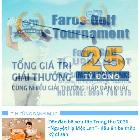
TIN CÙNG DANH MỤC
Độc đáo bộ sưu tập Trung thu 2026
“Nguyệt Hạ Mộc Lan” - dấu ấn ba thập
kỷ di sản