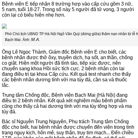
Bệnh viện E tiếp nhận 8 trường hợp vào cấp cứu gồm 3 nữ,
5 nam, tuổi 18-27. Trong số này 5 người đã tử vong, 3 người
còn lại có biểu hiện nhẹ hơn.
Phó Chủ tịch UBND TP Hà Nội Ngô Văn Quý (đứng giữa) thăm nạn nhân từ lễ hội
M.A.
Bạch Mai. Ảnh:
Ông Lê Ngọc Thành, Giám đốc Bệnh viện E cho biết, các
bệnh nhân được thở ôxy, truyền dịch, hạ sốt, an thần, chống
co giật. Hiện một người đã tỉnh táo, tiếp xúc được, nên
chuyển sang khoa Hồi sức tích cực. 2 bệnh nhân còn lại
đang điều trị tại khoa Cấp cứu. Kết quả test nhanh cho thấy
các bệnh nhân dương tính với ma túy đá, cần sa và thuốc
lắc.
Trung tâm Chống độc, Bệnh viện Bạch Mai (Hà Nội) đang
điều trị 2 bệnh nhân. Kết quả xét nghiệm mẫu bệnh phẩm
cũng cho thấy cả hai dương tính với ma túy tổng hợp và ma
túy đá.
Bác sĩ Nguyễn Trung Nguyên, Phụ trách Trung tâm Chống
độc cho biết, hai bệnh nhân được chuyển đến viện trong tình
trạng nguy kịch, hôn mê, suy thận, trụy tim mạch... Đến chiều