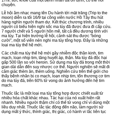
17/9, sức khỏe của một bệnh nhân đã ổn định, có thể nói
chuyện.
Lễ hội âm nhạc mang tên Du hành tới mặt trăng (Trip to the
moon) diễn ra tối 16/9 tại công viên nước Hồ Tây thu hút
hàng nghìn người tham dự. Kết thúc chương trình, nhiều
người có biểu hiện nghi sốc ma túy đã được đưa đi cấp cứu.
7 người chết và 5 người hôn mê, tất cả đều dương tính với
ma túy. Tại hiện trường lễ hội, cảnh sát thu được “bóng
cười”, một số viên nén nghi ma túy tổng hợp. Đây là những
loại ma túy thế hệ mới.
Các chất ma túy thế hệ mới gây nhiễm độc thần kinh, tim
mạch, loạn nhịp tim, tăng huyết áp, thận. Ma túy đá độc hại
gấp 500 lần so với heroin. Sử dụng ma túy đá trong một thời
gian dài dẫn đến suy nhược cơ thể. Người nghiện sẽ mất đi
cảm giác thèm ăn, thèm uống. Nghiên cứu trên thế giới cho
thấy bệnh nhân bị co mạch, loạn nhịp tim, tổn thương cơ tim
do ma túy đá, trên 60% tử vong do ảnh hưởng đến hệ tim
mạch.
Thuốc lắc là một loại ma túy tổng hợp được chiết xuất từ
nhiều hóa chất khác nhau. Tác hại của nó xuất hiện rất
nhanh. Nhiều người thậm chí có thể tử vong chỉ vì dùng một
liều duy nhất. Thuốc lắc tác động đến não, làm người sử
dụng mất ý thức, thính giác, thị giác, có hành vi lắc liên tục