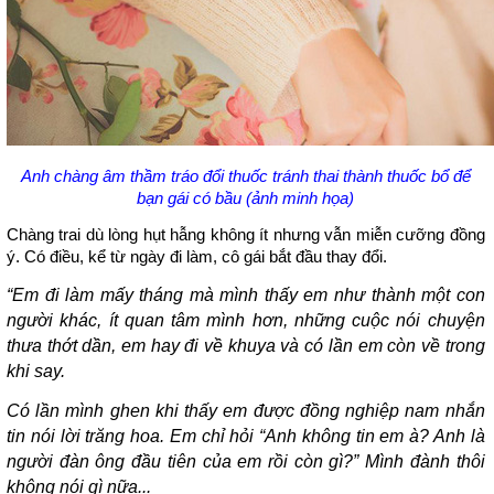
Anh chàng âm thầm tráo đổi thuốc tránh thai thành thuốc bổ để
bạn gái có bầu (ảnh minh họa)
Chàng trai dù lòng hụt hẫng không ít nhưng vẫn miễn cưỡng đồng
ý. Có điều, kể từ ngày đi làm, cô gái bắt đầu thay đổi.
“Em đi làm mấy tháng mà mình thấy em như thành một con
người khác, ít quan tâm mình hơn, những cuộc nói chuyện
thưa thớt dần, em hay đi về khuya và có lần em còn về trong
khi say.
Có lần mình ghen khi thấy em được đồng nghiệp nam nhắn
tin nói lời trăng hoa. Em chỉ hỏi “Anh không tin em à? Anh là
người đàn ông đầu tiên của em rồi còn gì?” Mình đành thôi
không nói gì nữa...