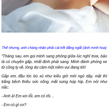
Thế nhưng, anh chàng nhận phải cái kết đắng ngắt (ảnh minh họa)
“Tháng sau, em gọi mình sang phòng giữa lúc nghỉ trưa, bảo
là có chuyện gấp, nhất định phải sang. Mình đành phóng xe
từ công ty về, lòng dự cảm một niềm vui đang tới!
Gặp em, đầu tóc bù xù như kiểu giờ mới ngủ dậy, mặt thì
trắng bệch thiếu sức sống, mắt sưng húp híp. Em nói như
nấc:
- Anh à! Em xin lỗi, em có rồi…
- Em có gì cơ?