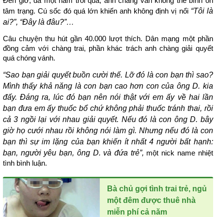
Đến giờ, đã một năm trôi qua, anh chàng vẫn không thể bình ổn
“Tôi là
tâm trạng. Cú sốc đó quá lớn khiến anh không định vị nổi
ai?”, “Đây là đâu?”…
Câu chuyện thu hút gần 40.000 lượt thích. Dân mạng một phần
đồng cảm với chàng trai, phần khác trách anh chàng giải quyết
quá chóng vánh.
“Sao bạn giải quyết buồn cười thế. Lỡ đó là con bạn thì sao?
Mình thấy khả năng là con bạn cao hơn con của ông D. kia
đấy. Đáng ra, lúc đó bạn nên nói thật với em ấy về hai lần
bạn đưa em ấy thuốc bổ chứ không phải thuốc tránh thai, rồi
cả 3 ngồi lại với nhau giải quyết. Nếu đó là con ông D. bây
giờ họ cưới nhau rồi không nói làm gì. Nhưng nếu đó là con
bạn thì sự im lặng của bạn khiến ít nhất 4 người bất hạnh:
bạn, người yêu bạn, ông D. và đứa trẻ”,
một nick name nhiệt
tình bình luận.
Bà chủ gợi tình trai trẻ, ngủ
một đêm được thuê nhà
miễn phí cả năm