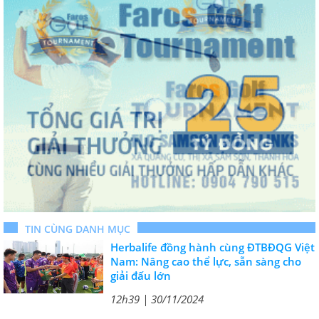
TIN CÙNG DANH MỤC
Herbalife đồng hành cùng ĐTBĐQG Việt
Nam: Nâng cao thể lực, sẵn sàng cho
giải đấu lớn
12h39 | 30/11/2024