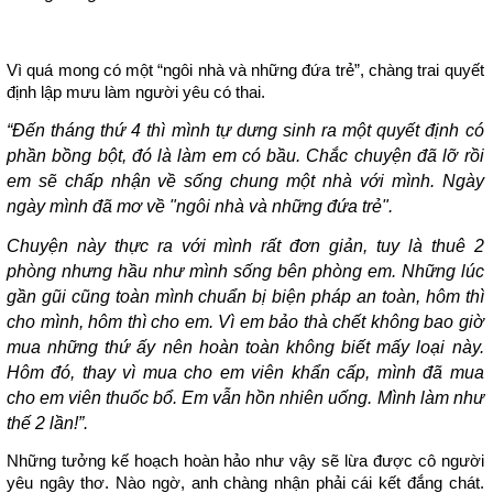
Vì quá mong có một “ngôi nhà và những đứa trẻ”, chàng trai quyết
định lập mưu làm người yêu có thai.
“Đến tháng thứ 4 thì mình tự dưng sinh ra một quyết định có
phần bồng bột, đó là làm em có bầu. Chắc chuyện đã lỡ rồi
em sẽ chấp nhận về sống chung một nhà với mình. Ngày
ngày mình đã mơ về "ngôi nhà và những đứa trẻ".
Chuyện này thực ra với mình rất đơn giản, tuy là thuê 2
phòng nhưng hầu như mình sống bên phòng em. Những lúc
gần gũi cũng toàn mình chuẩn bị biện pháp an toàn, hôm thì
cho mình, hôm thì cho em. Vì em bảo thà chết không bao giờ
mua những thứ ấy nên hoàn toàn không biết mấy loại này.
Hôm đó, thay vì mua cho em viên khẩn cấp, mình đã mua
cho em viên thuốc bổ. Em vẫn hồn nhiên uống. Mình làm như
thế 2 lần!”.
Những tưởng kế hoạch hoàn hảo như vậy sẽ lừa được cô người
yêu ngây thơ. Nào ngờ, anh chàng nhận phải cái kết đắng chát.