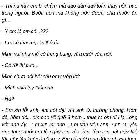
- Tháng này em bị chậm, mà dạo gần đây toàn thấy nôn nao
trong người. Buồn nôn mà không nôn được, chả muốn ăn
gì…
- Ý em là em có...???
- Em có thai rồi, em thử rồi.
Mình vui như mở cờ trong bụng, vừa cười vừa nói:
- Có rồi thì cưo...
Mình chưa nói hết câu em cướp lời:
- Mình chia tay thôi anh
- Hả?
- Em xin lỗi anh, em trót dại với anh D. trưởng phòng. Hôm
đó, hôm đó... em bảo về quê 3 hôm... thực ra em đi Hạ Long
với anh ấy... Em xin lỗi anh... Em vẫn yêu anh. Anh D. yêu
em, theo đuổi em từ ngày em vào làm, làm em bất ngờ hết
lần này lần khác ở công ty. Em có chút rung động nhưng thực