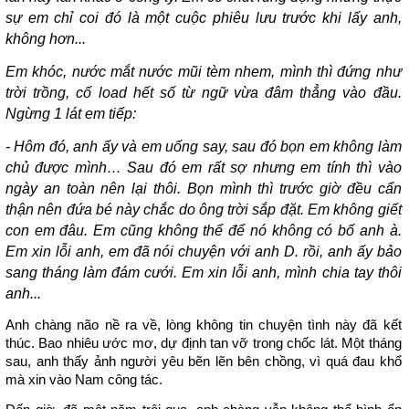
sự em chỉ coi đó là một cuộc phiêu lưu trước khi lấy anh,
không hơn...
Em khóc, nước mắt nước mũi tèm nhem, mình thì đứng như
trời trồng, cố load hết số từ ngữ vừa đâm thẳng vào đầu.
Ngừng 1 lát em tiếp:
- Hôm đó, anh ấy và em uống say, sau đó bọn em không làm
chủ được mình… Sau đó em rất sợ nhưng em tính thì vào
ngày an toàn nên lại thôi. Bọn mình thì trước giờ đều cẩn
thận nên đứa bé này chắc do ông trời sắp đặt. Em không giết
con em đâu. Em cũng không thể để nó không có bố anh à.
Em xin lỗi anh, em đã nói chuyện với anh D. rồi, anh ấy bảo
sang tháng làm đám cưới. Em xin lỗi anh, mình chia tay thôi
anh...
Anh chàng não nề ra về, lòng không tin chuyện tình này đã kết
thúc. Bao nhiêu ước mơ, dự định tan vỡ trong chốc lát. Một tháng
sau, anh thấy ảnh người yêu bẽn lẽn bên chồng, vì quá đau khổ
mà xin vào Nam công tác.