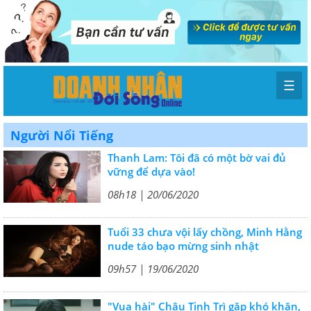
☰
Người Nổi Tiếng
Thanh Lam: Tôi đã có một bờ vai đủ
vững để dựa vào!
08h18 | 20/06/2020
Tuổi 33 chưa vội lấy chồng, Minh Hằng
nude táo bạo mừng sinh nhật
09h57 | 19/06/2020
"Vua hài" Châu Tinh Trì gặp khó khăn,