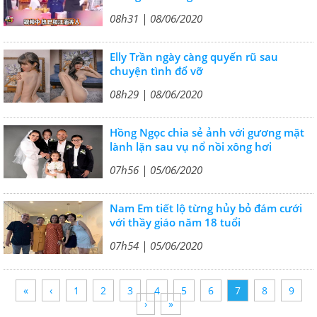
08h31 | 08/06/2020
Elly Trần ngày càng quyến rũ sau
chuyện tình đổ vỡ
08h29 | 08/06/2020
Hồng Ngọc chia sẻ ảnh với gương mặt
lành lặn sau vụ nổ nồi xông hơi
07h56 | 05/06/2020
Nam Em tiết lộ từng hủy bỏ đám cưới
với thầy giáo năm 18 tuổi
07h54 | 05/06/2020
«
‹
1
2
3
4
5
6
7
8
9
›
»