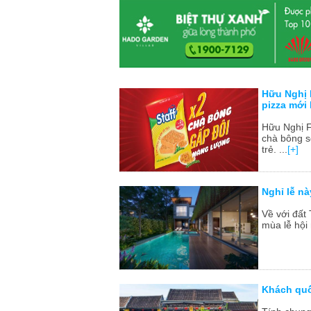
Hữu Nghị 
pizza mới 
Hữu Nghị F
chà bông s
trẻ. ...
[+]
Nghỉ lễ n
Về với đất
mùa lễ hội n
Khách quố