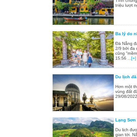
Tính chung
triệu lượt 
Ba lý do n
Đà Nẵng đa
2/9 bởi đa 
cũng "mềm"
15:56 ...
[+]
Du lịch đ
Hơn một th
vùng đất đã
29/08/2022 
Lạng Sơn 
Du lịch đư
gian tới. 