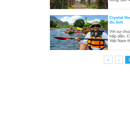
Crystal H
du lịch
Với sự chu
hấp dẫn, Cr
Việt Nam th
«
‹