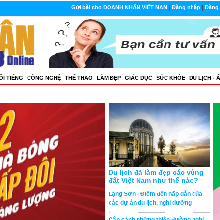
|
|
Gửi bài cho DOANH NHÂN VIỆT NAM
Đăng nhập
Đăng 
ỔI TIẾNG
CÔNG NGHỆ
THẾ THAO
LÀM ĐẸP
GIÁO DỤC
SỨC KHỎE
DU LỊCH - 
Du lịch đã làm đẹp các vùng
đất Việt Nam như thế nào?
Lạng Sơn - Điểm đến hấp dẫn của
các dự án du lịch, nghỉ dưỡng
Cận cảnh những thiên đường nghỉ