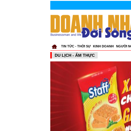
TIN TỨC - THỜI SỰ
KINH DOANH
NGƯỜI N
DU LỊCH - ẨM THỰC