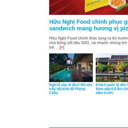
Hữu Nghị Food chinh phục gi
sandwich mang hương vị piz
Hữu Nghị Food chính thức tung ra thị trườ
chà bông sốt tiêu 60G, và nhanh chóng trở 
trẻ. ...
[+]
Nghỉ lễ này đi đâu? Nô nức
Khách quốc tế đến 
trẩy hội kinh đô Phong
Nam gấp 6,9 lần cù
Châu
năm trước