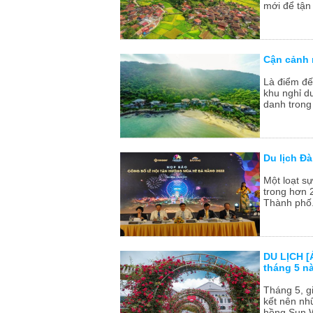
mới để tận
Cận cảnh 
Là điểm đế
khu nghỉ d
danh trong
Du lịch Đ
Một loạt s
trong hơn 
Thành phố.
DU LỊCH [
tháng 5 n
Tháng 5, g
kết nên nh
hồng Sun W