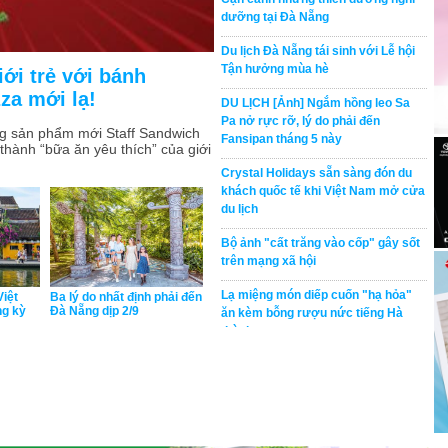
dưỡng tại Đà Nẵng
Du lịch Đà Nẵng tái sinh với Lễ hội
Tận hưởng mùa hè
ới trẻ với bánh
za mới lạ!
DU LỊCH [Ảnh] Ngắm hồng leo Sa
Pa nở rực rỡ, lý do phải đến
ng sản phẩm mới Staff Sandwich
Fansipan tháng 5 này
thành “bữa ăn yêu thích” của giới
Crystal Holidays sẵn sàng đón du
khách quốc tế khi Việt Nam mở cửa
du lịch
Bộ ảnh "cất trăng vào cốp" gây sốt
trên mạng xã hội
Lạ miệng món diếp cuốn "hạ hỏa"
Việt
Ba lý do nhất định phải đến
ng kỳ
Đà Nẵng dịp 2/9
ăn kèm bỗng rượu nức tiếng Hà
thành
Săn mây, ngắm hoa chi pâu nở tại
“thiên đường nơi hạ giới” Tà Chì
Nhù