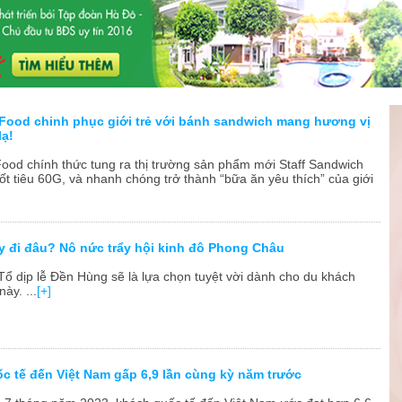
Du lịch Hội An mở cửa trở lại sau
dịch Covid-19
Food chinh phục giới trẻ với bánh sandwich mang hương vị
lạ!
ood chính thức tung ra thị trường sản phẩm mới Staff Sandwich
ốt tiêu 60G, và nhanh chóng trở thành “bữa ăn yêu thích” của giới
ày đi đâu? Nô nức trẩy hội kinh đô Phong Châu
 Tổ dịp lễ Đền Hùng sẽ là lựa chọn tuyệt vời dành cho du khách
ày. ...
[+]
c tế đến Việt Nam gấp 6,9 lần cùng kỳ năm trước