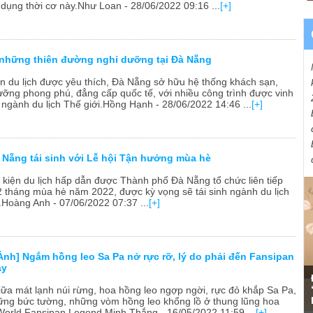
 dụng thời cơ này.Như Loan - 28/06/2022 09:16 ...
[+]
những thiên đường nghỉ dưỡng tại Đà Nẵng
n du lịch được yêu thích, Đà Nẵng sở hữu hệ thống khách sạn,
ưỡng phong phú, đẳng cấp quốc tế, với nhiều công trình được vinh
 ngành du lịch Thế giới.Hồng Hạnh - 28/06/2022 14:46 ...
[+]
à Nẵng tái sinh với Lễ hội Tận hưởng mùa hè
ự kiện du lịch hấp dẫn được Thành phố Đà Nẵng tổ chức liên tiếp
2 tháng mùa hè năm 2022, được kỳ vọng sẽ tái sinh ngành du lịch
Hoàng Anh - 07/06/2022 07:37 ...
[+]
Ảnh] Ngắm hồng leo Sa Pa nở rực rỡ, lý do phải đến Fansipan
ày
iữa mát lạnh núi rừng, hoa hồng leo ngợp ngời, rực đỏ khắp Sa Pa,
ững bức tường, những vòm hồng leo khổng lồ ở thung lũng hoa
orld Fansipan Legend.Minh Thắng - 16/05/2022 11:59 ...
[+]