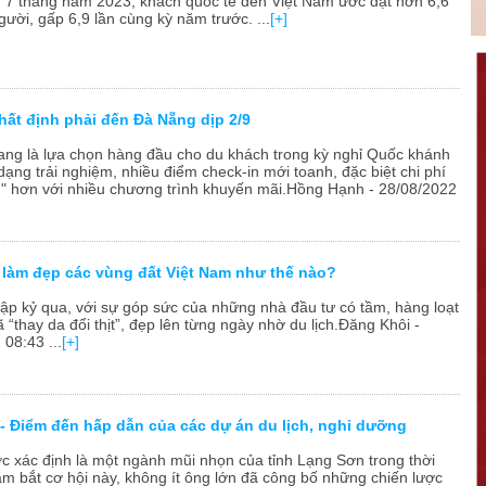
 7 tháng năm 2023, khách quốc tế đến Việt Nam ước đạt hơn 6,6
người, gấp 6,9 lần cùng kỳ năm trước. ...
[+]
hất định phải đến Đà Nẵng dịp 2/9
ng là lựa chọn hàng đầu cho du khách trong kỳ nghỉ Quốc khánh
dạng trải nghiệm, nhiều điểm check-in mới toanh, đặc biệt chi phí
 hơn với nhiều chương trình khuyến mãi.Hồng Hạnh - 28/08/2022
ã làm đẹp các vùng đất Việt Nam như thế nào?
ập kỷ qua, với sự góp sức của những nhà đầu tư có tầm, hàng loạt
 “thay da đổi thịt”, đẹp lên từng ngày nhờ du lịch.Đăng Khôi -
08:43 ...
[+]
- Điểm đến hấp dẫn của các dự án du lịch, nghỉ dưỡng
ợc xác định là một ngành mũi nhọn của tỉnh Lạng Sơn trong thời
Nắm bắt cơ hội này, không ít ông lớn đã công bố những chiến lược