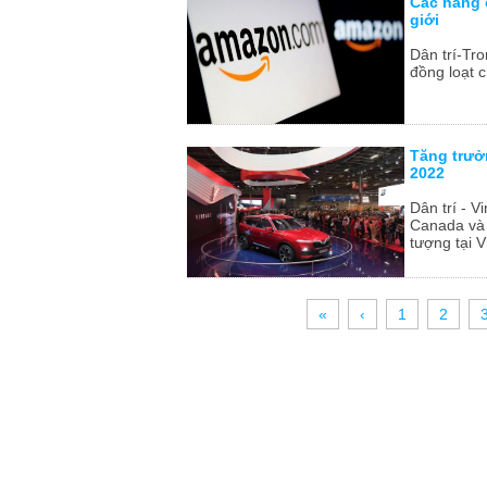
Các hãng 
giới
Dân trí-Tro
đồng loạt ch
Tăng trưởn
2022
Dân trí - 
Canada và 
tượng tại V
«
‹
1
2