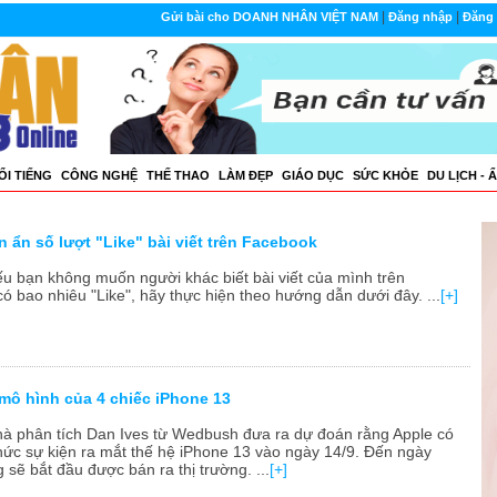
|
|
Gửi bài cho DOANH NHÂN VIỆT NAM
Đăng nhập
Đăng 
ỔI TIẾNG
CÔNG NGHỆ
THẾ THAO
LÀM ĐẸP
GIÁO DỤC
SỨC KHỎE
DU LỊCH - 
 ẩn số lượt "Like" bài viết trên Facebook
Nếu bạn không muốn người khác biết bài viết của mình trên
ó bao nhiêu "Like", hãy thực hiện theo hướng dẫn dưới đây. ...
[+]
 mô hình của 4 chiếc iPhone 13
Nhà phân tích Dan Ives từ Wedbush đưa ra dự đoán rằng Apple có
chức sự kiện ra mắt thế hệ iPhone 13 vào ngày 14/9. Đến ngày
 sẽ bắt đầu được bán ra thị trường. ...
[+]