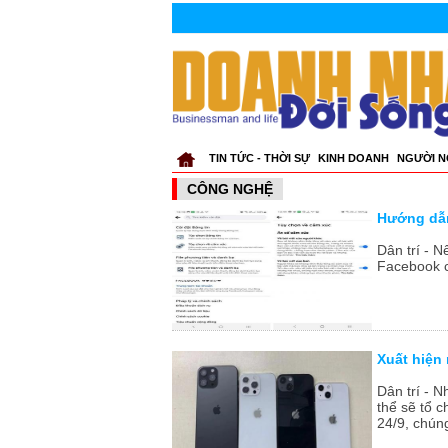
TIN TỨC - THỜI SỰ
KINH DOANH
NGƯỜI N
CÔNG NGHỆ
Hướng dẫn
Dân trí - 
Facebook c
Xuất hiện
Dân trí - 
thể sẽ tổ 
24/9, chúng