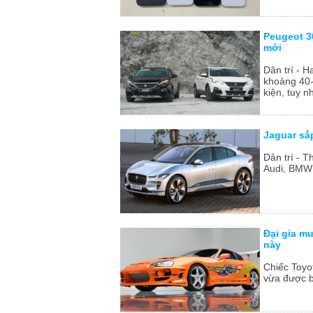
Peugeot 3
mới
Dân trí - 
khoảng 40-
kiện, tuy n
Jaguar sắ
Dân trí - 
Audi, BMW 
Đại gia mu
này
Chiếc Toyo
vừa được b