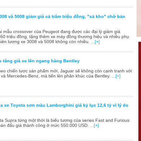
008 và 5008 giảm giá cả trăm triệu đồng, "xả kho" chờ bản
Hai mẫu crossover của Peugeot đang được các đại lý giảm giá
60 triệu đồng, tặng thêm xe máy đồng thương hiệu và nhiều phụ
hiên lượng xe 3008 và 5008 không còn nhiều. ...
[+]
p tăng giá xe lên ngang hàng Bentley
Theo chiến lược sản phẩm mới, Jaguar sẽ không còn cạnh tranh với
và Mercedes-Benz, mà tiến lên phân khúc của Bentley. ...
[+]
a xe Toyota sơn màu Lamborghini giá kỷ lục 12,6 tỷ vì lý do
ta Supra từng một thời là biểu tượng của series Fast and Furious
án đấu giá thành công ở mức 550.000 USD. ...
[+]