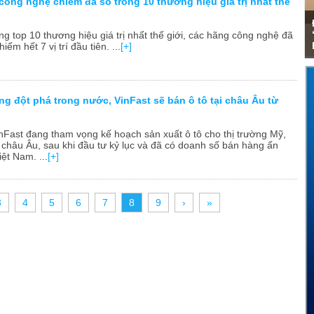
công nghệ chiếm đa số trong 10 thương hiệu giá trị nhất thế
ng top 10 thương hiệu giá trị nhất thế giới, các hãng công nghệ đã
iếm hết 7 vị trí đầu tiên. ...
[+]
g đột phá trong nước, VinFast sẽ bán ô tô tại châu Âu từ
VinFast đang tham vọng kế hoạch sản xuất ô tô cho thị trường Mỹ,
châu Âu, sau khi đầu tư kỷ lục và đã có doanh số bán hàng ấn
iệt Nam. ...
[+]
3
4
5
6
7
8
9
›
»